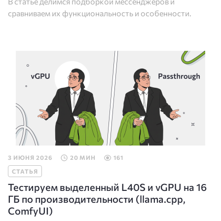
В статье делимся подборкой мессенджеров и
сравниваем их функциональность и особенности.
3 ИЮНЯ 2026
20 МИН
161
СТАТЬЯ
Тестируем выделенный L40S и vGPU на 16
ГБ по производительности (llama.cpp,
ComfyUI)