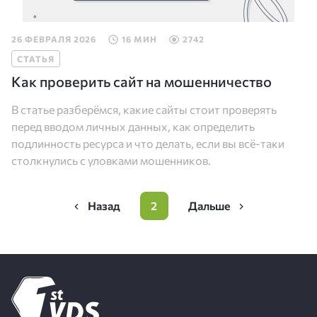
26 ФЕВРАЛЯ 2026
16 МИН
2742
СТАТЬЯ
Как проверить сайт на мошенничество
В статье разберёмся, какие сайты стоит проверять
перед вводом личных данных, как определить
подлинность ресурса и что делать, если вы всё-таки
столкнулись с уловками мошенников.
Нумерация
2
Предыдущая
Page
Следующая
страниц
страница
страница