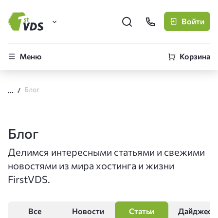
Войти
FirstVDS (вы здесь)
Меню
Корзина
Виртуальные серверы
Блог
CLO
Облачная платформа
Блог
Делимся интересными статьями и свежими
новостями из мира хостинга и жизни
FirstVDS.
Все
Новости
Статьи
Дайджест