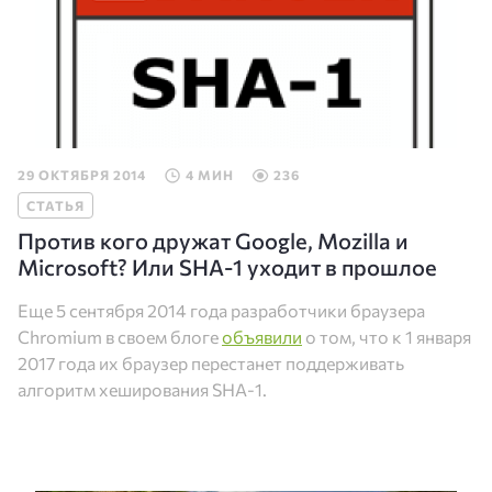
29 ОКТЯБРЯ 2014
4 МИН
236
СТАТЬЯ
Против кого дружат Google, Mozilla и
Microsoft? Или SHA-1 уходит в прошлое
Еще 5 сентября 2014 года разработчики браузера
Chromium в своем блоге
объявили
о том, что к 1 января
2017 года их браузер перестанет поддерживать
алгоритм хеширования SHA-1.