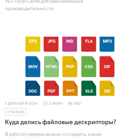
W3 Total Cache для максимальной
производительности.
1 ДЕКАБРЯ 2014
3 МИН
883
СТАТЬЯ
Куда делись файловые дескрипторы?
В работе сервера можно отследить, какие