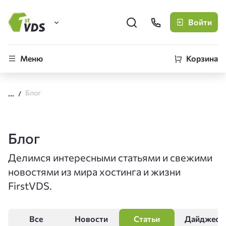
Войти
FirstVDS (вы здесь)
Меню
Корзина
Виртуальные серверы
Блог
CLO
Облачная платформа
Блог
Делимся интересными статьями и свежими
новостями из мира хостинга и жизни
FirstVDS.
Все
Новости
Статьи
Дайджест