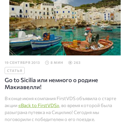
19 СЕНТЯБРЯ 2013
8 МИН
263
СТАТЬЯ
Go to Sicilia или немного о родине
Макиавелли!
В конце июня компания FirstVDS объявила о старте
акции
«Back to FirstVDS»
, во время которой была
разыграна путевка на Сицилию! Сегодня мы
поговорили с победителем о его поездке.