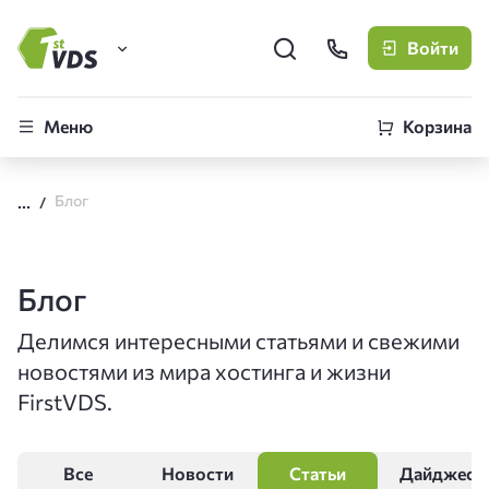
Войти
FirstVDS (вы здесь)
Меню
Корзина
Виртуальные серверы
Блог
CLO
Облачная платформа
Блог
Делимся интересными статьями и свежими
новостями из мира хостинга и жизни
FirstVDS.
Все
Новости
Статьи
Дайджест