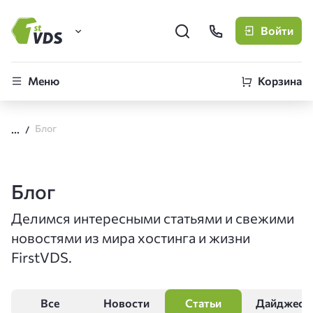
Войти
FirstVDS (вы здесь)
Меню
Корзина
Виртуальные серверы
Блог
CLO
Облачная платформа
Блог
Делимся интересными статьями и свежими
новостями из мира хостинга и жизни
FirstVDS.
Все
Новости
Статьи
Дайджест