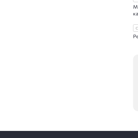
Ма
ка
Р