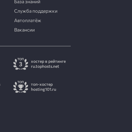
База знаний
Служба поддержки
Автоплатёж
Вакансии
хостер в рейтинге
ru.tophosts.net
в
топ-хостер
hosting101.ru