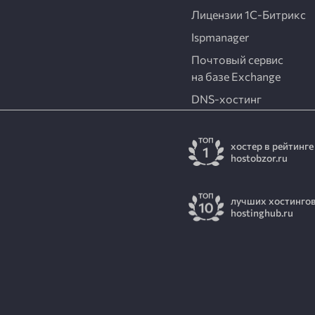
Лицензии
1С-Битрикс
Ispmanager
Почтовый сервис
на базе Exchange
DNS-хостинг
хостер в рейтинге
hostobzor.ru
лучших хостинго
hostinghub.ru