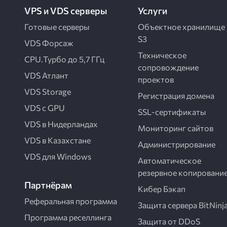
VPS и VDS серверы
Услуги
Готовые серверы
Объектное хранилище
S3
VDS Форсаж
Техническое
CPU.Турбо до 5,7 ГГц
сопровождение
VDS Атлант
проектов
VDS Storage
Регистрация домена
VDS с GPU
SSL-сертификаты
VDS в Нидерландах
Мониторинг сайтов
VDS в Казахстане
Администрирование
VDS для Windows
Автоматическое
резервное копировани
Партнёрам
Кибер Бэкап
Реферальная программа
Защита сервера BitNinj
Программа реселлинга
Защита от DDoS