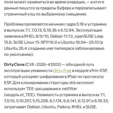
поля может измениться во время операции, — в итоге
данные пишутся за пределы буфера и перезаписывают
страничный кэш по выбранному смещению.
Проблема проявляется начиная с ядра 5.18 и устранена
в выпусках 7.1, 7.0.13, 6.18.36 и 6.12.94. Эксплуатация
заявлена в RHEL 8/9/10, Debian 11/12, openSUSE Leap
15.6, SUSE Linux 15-SP7/16.0 и Ubuntu 18.04—25.10 (в
Ubuntu 26.4 создание user namespace заблокировано
по умолчанию).
DirtyClone
(CVE-2026-43503) — обходной путь
эксплуатации уязвимости
Dirty Frag
в модуле xfrm-ESP,
который ускоряет шифрование в IPsec по протоколу
ESP. Для клонирования структуры skb эксплоит
использует TEE-расширение к netfilter
(модуль xt_TEE). Уязвимость устранена в выпусках 7.1,
7.0.10, 5.10.257, 5.15.208, 6.1.174, 6.6.141, 6.12.91 и 6.18.33;
затрагивает Debian, Ubuntu, Fedora, RHEL и SUSE.