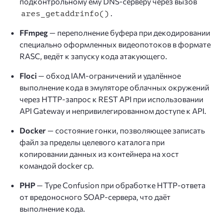
подконтрольному ему DNS-серверу через вызов
.
ares_getaddrinfo()
FFmpeg
— переполнение буфера при декодировании
специально оформленных видеопотоков в формате
RASC, ведёт к запуску кода атакующего.
Floci
— обход IAM-ограничений и удалённое
выполнение кода в эмуляторе облачных окружений
через HTTP-запрос к REST API при использовании
API Gateway и непривилегированном доступе к API.
Docker
— состояние гонки, позволяющее записать
файл за пределы целевого каталога при
копировании данных из контейнера на хост
командой docker cp.
PHP
— Type Confusion при обработке HTTP-ответа
от вредоносного SOAP-сервера, что даёт
выполнение кода.