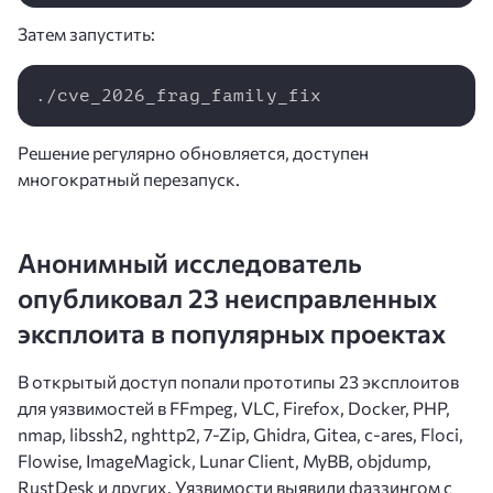
Затем запустить:
Copy
./cve_2026_frag_family_fix
Решение регулярно обновляется, доступен
многократный перезапуск.
Анонимный исследователь
опубликовал 23 неисправленных
эксплоита в популярных проектах
В открытый доступ попали прототипы 23 эксплоитов
для уязвимостей в FFmpeg, VLC, Firefox, Docker, PHP,
nmap, libssh2, nghttp2, 7-Zip, Ghidra, Gitea, c-ares, Floci,
Flowise, ImageMagick, Lunar Client, MyBB, objdump,
RustDesk и других. Уязвимости выявили фаззингом с