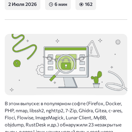
2 Июля 2026
6 мин
162
В этом выпуске: в популярном софте (Firefox, Docker,
PHP, nmap, libssh2, nghttp2, 7-Zip, Ghidra, Gitea, c-ares,
Floci, Flowise, ImageMagick, Lunar Client, MyBB,
objdump, RustDesk и др.) обнаружили 23 незакрытые
дыры, в ядре Linux нашли новый путь к root через