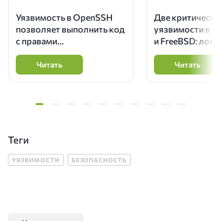
Уязвимость в OpenSSH
Две критически
позволяет выполнить код
уязвимости в яд
с правами
и FreeBSD: лок
суперпользователя на
повышение при
серверах с Glibc
root
Читать
Читать
Теги
УЯЗВИМОСТИ
БЕЗОПАСНОСТЬ