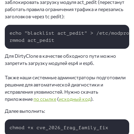
заблокировать загрузку модуля act_pedit (перестанут
работать правила ограничения трафика и перезапись
заголовков через tc pedit):
Copy
echo "blacklist act_pedit" > /etc/modprobe
rmmod act_pedit
Для DirtyClone в качестве обходного пути можно
запретить загрузку модулей esp4 и esp6.
Также наши системные администраторы подготовили
решение для автоматической диагностики и
исправления уязвимостей. Нужно скачать
приложение
по ссылке
(
исходный код
).
Далее выполнить:
Copy
chmod +x cve_2026_frag_family_fix