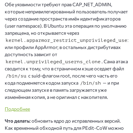
Обе уязвимости требуют прав CAP_NET_ADMIN,
которые непривилегированный пользователь получает
через создание пространств имён идентификаторов
(user namespace). В Ubuntu эта операция по умолчанию
запрещена, но открывается через
kernel.apparmor_restrict_unprivileged_user
или профили AppArmor; в остальных дистрибутивах
доступность зависит от
. Сама атака
kernel.unprivileged_userns_clone
сводится к тому, что в страничном кэше оседает файл
с suid-флагом root, после чего часть его
/bin/su
кода подменяется кодом запуска
— и при
/bin/sh
следующем запуске в память загружается уже
изменённая копия, а не оригинал с накопителя.
Подробнее
Что делать:
обновить ядро до исправленных версий.
Как временный обходной путь для PEdit-CoW можно