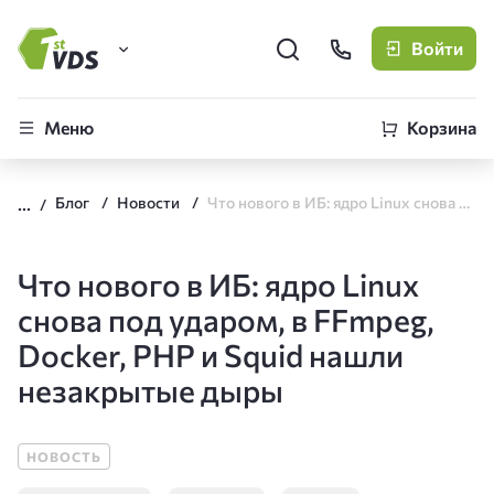
Войти
FirstVDS (вы здесь)
Меню
Корзина
Виртуальные серверы
Блог
Новости
Что нового в ИБ: ядро Linux снова под ударом, в FFmpeg, Docker, PHP и Squid нашли незакрытые дыры
CLO
Облачная платформа
Что нового в ИБ: ядро Linux
снова под ударом, в FFmpeg,
Docker, PHP и Squid нашли
незакрытые дыры
НОВОСТЬ