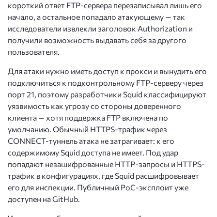
короткий ответ FTP-сервера перезаписывал лишь его
начало, а остальное попадало атакующему — так
исследователи извлекли заголовок Authorization и
получили возможность выдавать себя за другого
пользователя.
Для атаки нужно иметь доступ к прокси и вынудить его
подключиться к подконтрольному FTP-серверу через
порт 21, поэтому разработчики Squid классифицируют
уязвимость как угрозу со стороны доверенного
клиента — хотя поддержка FTP включена по
умолчанию. Обычный HTTPS-трафик через
CONNECT-туннель атака не затрагивает: к его
содержимому Squid доступа не имеет. Под удар
попадают незашифрованные HTTP-запросы и HTTPS-
трафик в конфигурациях, где Squid расшифровывает
его для инспекции. Публичный PoC-эксплоит уже
доступен на GitHub.