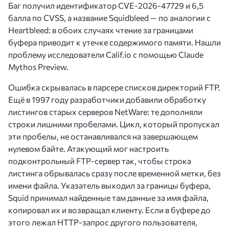
Баг получил идентификатор CVE-2026-47729 и 6,5
балла по CVSS, а название Squidbleed — по аналогии с
Heartbleed: в обоих случаях чтение за границами
буфера приводит к утечке содержимого памяти. Нашли
проблему исследователи Calif.io с помощью Claude
Mythos Preview.
Ошибка скрывалась в парсере списков директорий FTP.
Ещё в 1997 году разработчики добавили обработку
листингов старых серверов NetWare: те дополняли
строки лишними пробелами. Цикл, который пропускал
эти пробелы, не останавливался на завершающем
нулевом байте. Атакующий мог настроить
подконтрольный FTP-сервер так, чтобы строка
листинга обрывалась сразу после временной метки, без
имени файла. Указатель выходил за границы буфера,
Squid принимал найденные там данные за имя файла,
копировал их и возвращал клиенту. Если в буфере до
этого лежал HTTP-запрос другого пользователя,