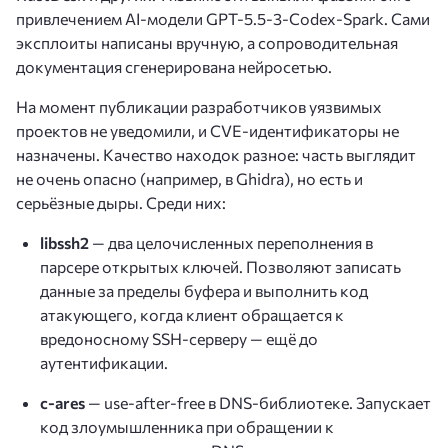
привлечением AI-модели GPT-5.5-3-Codex-Spark. Сами
эксплоиты написаны вручную, а сопроводительная
документация сгенерирована нейросетью.
На момент публикации разработчиков уязвимых
проектов не уведомили, и CVE-идентификаторы не
назначены. Качество находок разное: часть выглядит
не очень опасно (например, в Ghidra), но есть и
серьёзные дыры. Среди них:
libssh2
— два целочисленных переполнения в
парсере открытых ключей. Позволяют записать
данные за пределы буфера и выполнить код
атакующего, когда клиент обращается к
вредоносному SSH-серверу — ещё до
аутентификации.
c-ares
— use-after-free в DNS-библиотеке. Запускает
код злоумышленника при обращении к