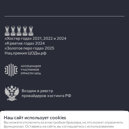
«Хостер года» 2021, 2022 и 2024
«Креатив года» 2024
«Золотое перо года» 2025
Нац.премия ЦОДы.рф
Входим в реестр
провайдеров хостинга РФ
Наш сайт использует cookies
Вы можете отключить их в настройках браузера, но это может ограничить
© 2026 АО «ИОТ»
функционал. Оставаясь на сайте, вы соглашаетесь с использованием