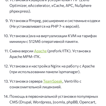
Optimizer, eAccelerator, xCache, APC, NuSphere
phpexpress).
Установка ffmpeg, расширение и системные кодеки
(Не устанавливается на PHP 7-х версий).
Установка Java на виртуализации KVM на тарифах
минимум с 512Мб оперативной памяти.
Смена версии
Apache
(prefork/ITK). Установка
Apache MPM-ITK.
Установка и настройка Nginx на работу с Apache
(при использовании панели ispmanager).
Установка сервера
TeamSpeak
, Ventrillo с
ознакомительной лицензией.
Помощь в первоначальной установке популярных
CMS (Drupal, Wordpress, Joomla, phpBB, Opencart,