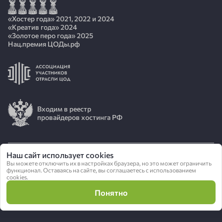
«Хостер года» 2021, 2022 и 2024
«Креатив года» 2024
«Золотое перо года» 2025
Нац.премия ЦОДы.рф
Входим в реестр
провайдеров хостинга РФ
Наш сайт использует cookies
Вы можете отключить их в настройках браузера, но это может ограничить
© 2026 АО «ИОТ»
функционал. Оставаясь на сайте, вы соглашаетесь с использованием
cookies.
Политика конфиденциальности
Понятно
Сделано в