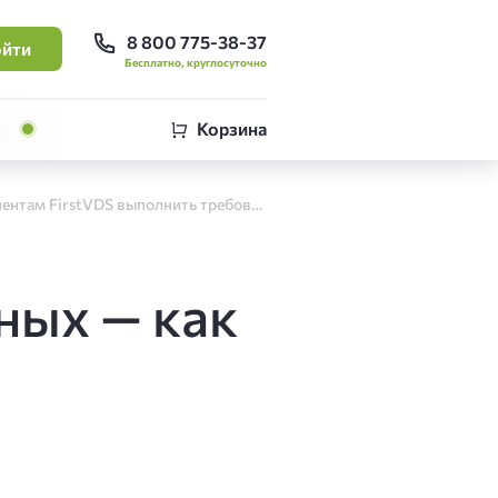
8 800 775-38-37
йти
Бесплатно, круглосуточно
Корзина
Обработка персональных данных — как клиентам FirstVDS выполнить требования закона № 152-ФЗ
ных — как