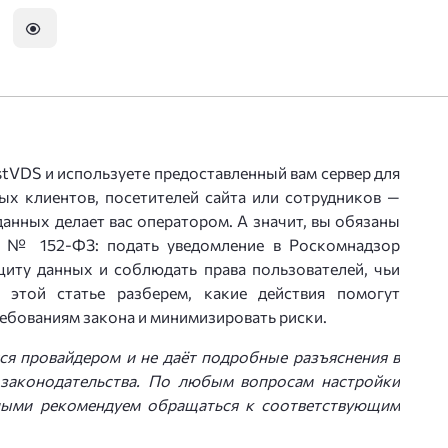
р Бэкап
ли NVMe-накопителем до 5000 Гб
та сервера BitNinja
деокартой
та от DDoS
stVDS и используете предоставленный вам сервер для
нзии 1С-Битрикс
х клиентов, посетителей сайта или сотрудников —
ропе
 данных делает вас оператором. А значит, вы обязаны
anager
а № 152-ФЗ: подать уведомление в Роскомнадзор
щиту данных и соблюдать права пользователей, чьи
овый сервис на базе Exchange
захстане
 этой статье разберем, какие действия помогут
ебованиям закона и минимизировать риски.
хостинг
ся провайдером и не даёт подробные разъяснения в
енной ОС Windows 2019 и 2022
 законодательства. По любым вопросам настройки
ными рекомендуем обращаться к соответствующим