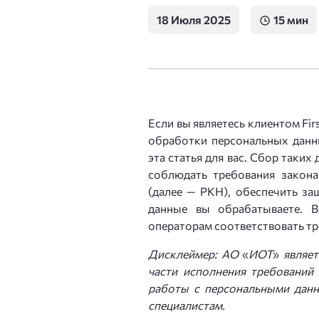
18 Июля 2025
15 мин
VDS Storage
Кибе
Сервер с большим HDD и
Защи
VDS с GPU
Виртуальный сервер с ви
Защи
Если вы являетесь клиентом Fir
Лице
VDS в Нидерландах
обработки персональных данны
Виртуальный сервер в Ев
эта статья для вас. Сбор таких
Ispm
соблюдать требования закон
VDS в Алматы
(далее — РКН), обеспечить за
Почт
Виртуальный сервер в Ка
данные вы обрабатываете. В
операторам соответствовать тр
DNS-
VDS для Windows
Дисклеймер: АО
«
ИОТ
»
являет
Серверы с предустановл
части исполнения требований
работы с персональными дан
специалистам.