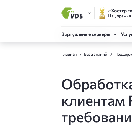
«Хостер г
Нац.премия
FirstVDS (вы здесь)
Виртуальные серверы
Услу
Виртуальные сервер
Готовые серверы
Объе
Главная
База знаний
Поддерж
CLO
Быстрый запуск сервера 
Облачная платформ
Техн
VDS Форсаж
Реги
Обработка
Собственная конфигурац
SSL-
клиентам 
CPU.Турбо до 5.7 ГГц
Для Битрикс и сложных
Мони
требовани
Адми
VDS Атлант
Отказоустойчивая инфра
Авто