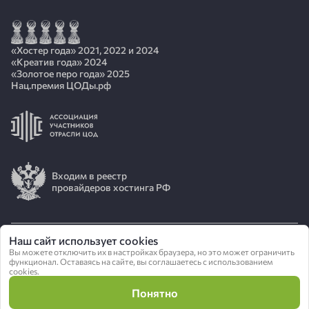
«Хостер года» 2021, 2022 и 2024
«Креатив года» 2024
«Золотое перо года» 2025
Нац.премия ЦОДы.рф
Входим в реестр
провайдеров хостинга РФ
Наш сайт использует cookies
Вы можете отключить их в настройках браузера, но это может ограничить
© 2026 АО «ИОТ»
функционал. Оставаясь на сайте, вы соглашаетесь с использованием
cookies.
Политика конфиденциальности
Понятно
Сделано в