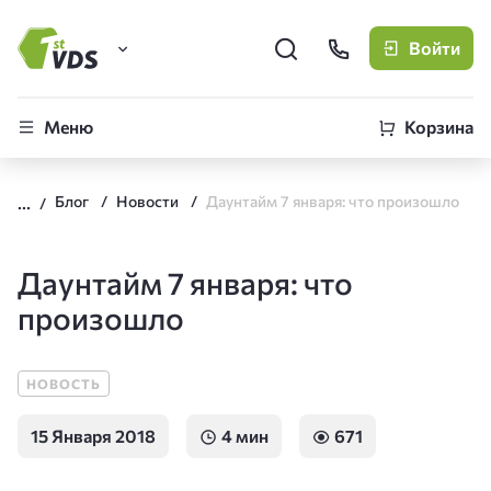
Войти
FirstVDS (вы здесь)
Меню
Корзина
Виртуальные серверы
Блог
Новости
Даунтайм 7 января: что произошло
CLO
Облачная платформа
Даунтайм 7 января: что
произошло
НОВОСТЬ
15 Января 2018
4 мин
671