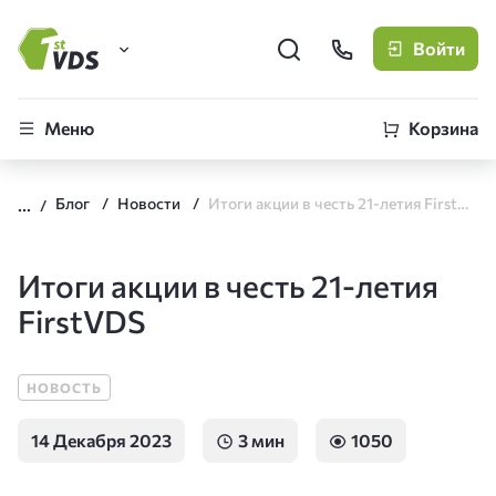
Войти
FirstVDS (вы здесь)
Меню
Корзина
Виртуальные серверы
Блог
Новости
Итоги акции в честь 21-летия FirstVDS
CLO
Облачная платформа
Итоги акции в честь 21-летия
FirstVDS
НОВОСТЬ
14 Декабря 2023
3 мин
1050