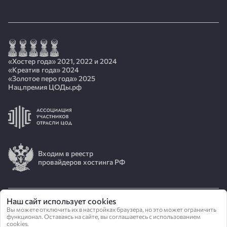
«Хостер года» 2021, 2022 и 2024
«Креатив года» 2024
«Золотое перо года» 2025
Нац.премия ЦОДы.рф
Входим в реестр
провайдеров хостинга РФ
Наш сайт использует cookies
© 2026 АО «ИОТ»
Вы можете отключить их в настройках браузера, но это может ограничить
функционал. Оставаясь на сайте, вы соглашаетесь с использованием
cookies.