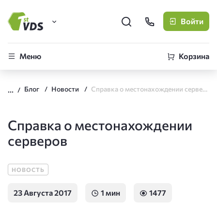
Войти
FirstVDS (вы здесь)
Меню
Корзина
Виртуальные серверы
Блог
Новости
Cправка о местонахождении серверов
CLO
Облачная платформа
Cправка о местонахождении
серверов
НОВОСТЬ
23 Августа 2017
1 мин
1477