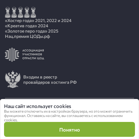
«Хостер года» 2021, 2022 и 2024
«Креатив года» 2024
«Золотое перо года» 2025
Нац.премия ЦОДы.рф
Входим в реестр
провайдеров хостинга РФ
Наш сайт использует cookies
© 2026 АО «ИОТ»
Вы можете отключить их в настройках браузера, но это может ограничить
функционал. Оставаясь на сайте, вы соглашаетесь с использованием
cookies.
Политика конфиденциальности
Понятно
Сделано в