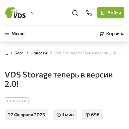
Войти
FirstVDS (вы здесь)
Меню
Корзина
Виртуальные серверы
Блог
Новости
VDS Storage теперь в версии 2.0!
CLO
Облачная платформа
VDS Storage теперь в версии
2.0!
НОВОСТЬ
27 Февраля 2023
1 мин
696