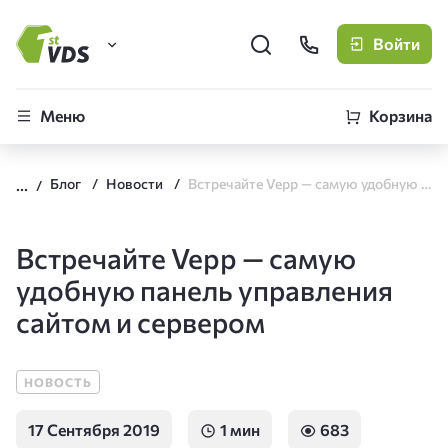
Войти
FirstVDS (вы здесь)
Меню
Корзина
Виртуальные серверы
Блог
Новости
Встречайте Vepp — самую удобную панель управления сайтом и сервером
CLO
Облачная платформа
Встречайте Vepp — самую
удобную панель управления
сайтом и сервером
НОВОСТЬ
17 Сентября 2019
1 мин
683