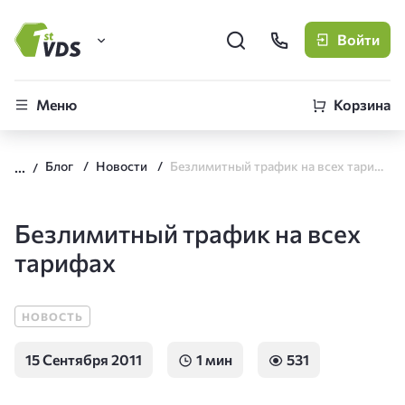
Войти
FirstVDS (вы здесь)
Меню
Корзина
Виртуальные серверы
Блог
Новости
Безлимитный трафик на всех тарифах
CLO
Облачная платформа
Безлимитный трафик на всех
тарифах
НОВОСТЬ
15 Сентября 2011
1 мин
531