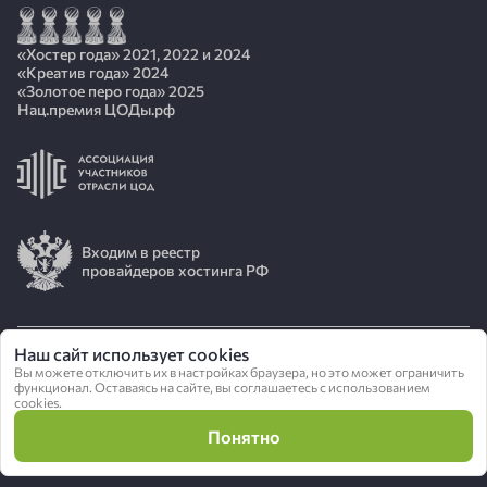
«Хостер года» 2021, 2022 и 2024
«Креатив года» 2024
«Золотое перо года» 2025
Нац.премия ЦОДы.рф
Входим в реестр
провайдеров хостинга РФ
Наш сайт использует cookies
© 2026 АО «ИОТ»
Вы можете отключить их в настройках браузера, но это может ограничить
функционал. Оставаясь на сайте, вы соглашаетесь с использованием
cookies.
Политика конфиденциальности
Понятно
Сделано в