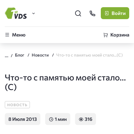
Войти
FirstVDS (вы здесь)
Меню
Корзина
Виртуальные серверы
Блог
Новости
Что-то с памятью моей стало...(С)
CLO
Облачная платформа
Что-то с памятью моей стало...
(С)
НОВОСТЬ
8 Июля 2013
1 мин
316