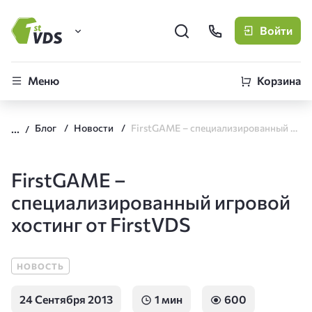
Войти
FirstVDS (вы здесь)
Меню
Корзина
Виртуальные серверы
Блог
Новости
FirstGAME – специализированный игровой хостинг от FirstVDS
CLO
Облачная платформа
FirstGAME –
специализированный игровой
хостинг от FirstVDS
НОВОСТЬ
24 Сентября 2013
1 мин
600