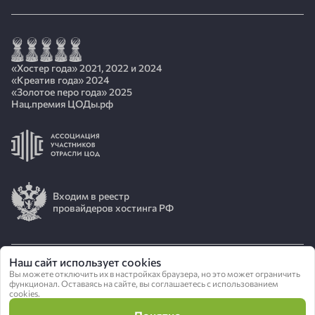
«Хостер года» 2021, 2022 и 2024
«Креатив года» 2024
«Золотое перо года» 2025
Нац.премия ЦОДы.рф
Входим в реестр
провайдеров хостинга РФ
Наш сайт использует cookies
© 2026 АО «ИОТ»
Вы можете отключить их в настройках браузера, но это может ограничить
функционал. Оставаясь на сайте, вы соглашаетесь с использованием
cookies.
Политика конфиденциальности