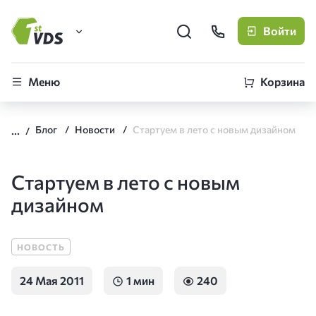
Войти
FirstVDS (вы здесь)
Меню
Корзина
Виртуальные серверы
Блог
Новости
Стартуем в лето с новым дизайном
CLO
Облачная платформа
Стартуем в лето с новым
дизайном
НОВОСТЬ
24 Мая 2011
1 мин
240