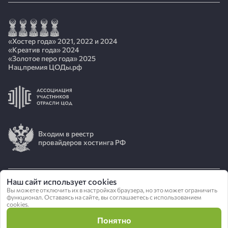
«Хостер года» 2021, 2022 и 2024
«Креатив года» 2024
«Золотое перо года» 2025
Нац.премия ЦОДы.рф
Входим в реестр
провайдеров хостинга РФ
Наш сайт использует cookies
© 2026 АО «ИОТ»
Вы можете отключить их в настройках браузера, но это может ограничить
функционал. Оставаясь на сайте, вы соглашаетесь с использованием
cookies.
Политика конфиденциальности
Понятно