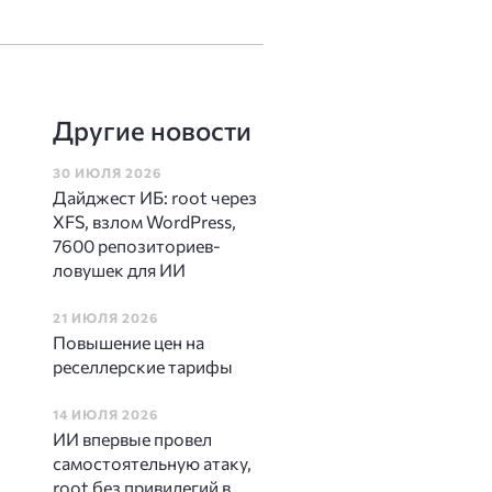
Другие новости
30 ИЮЛЯ 2026
Дайджест ИБ: root через
XFS, взлом WordPress,
7600 репозиториев-
ловушек для ИИ
21 ИЮЛЯ 2026
Повышение цен на
реселлерские тарифы
14 ИЮЛЯ 2026
ИИ впервые провел
самостоятельную атаку,
root без привилегий в