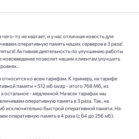
р Бэкап
ли NVMe-накопителем до 5000 Гб
та сервера BitNinja
чего-то не хватает, и у нас отличная новость для
деокартой
та от DDoS
чиваем оперативную память наших серверов в 3 раза!
ляться! Активная деятельность по улучшению работы
нзии 1С-Битрикс
е нововведение позволит нашим клиентам улучшить
ропе
уровнях.
anager
 относится ко всем тарифам. К примеру, на тарифе
овый сервис на базе Exchange
вной памяти + 512 мб swap - итого 768 Мб, из
захстане
а остальное - медленной. На всех тарифах мы
хостинг
еличиваем оперативную память в 3 раза. Так, на
 мб исключительно быстрой оперативной памяти. На
енной ОС Windows 2019 и 2022
м оперативную память в 4 раза (с 64 до 256 мб).