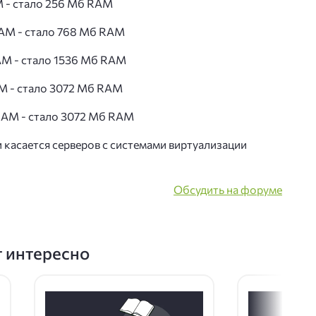
 - cтало 256 Мб RAM
AM - стало 768 Мб RAM
M - стало 1536 Мб RAM
M - стало 3072 Мб RAM
AM - стало 3072 Мб RAM
 касается серверов с системами виртуализации
Обсудить на форуме
т интересно