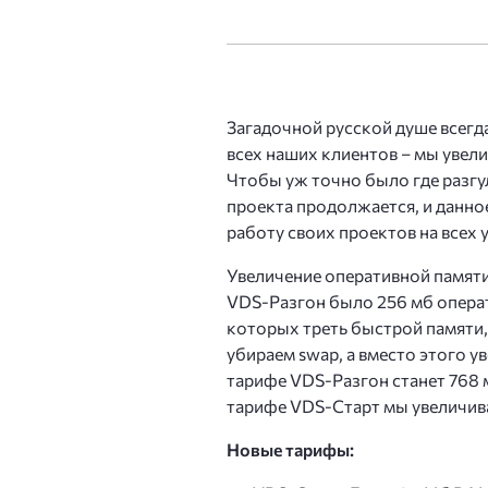
VDS Storage
Кибе
Сервер с большим HDD и
Защи
VDS с GPU
Загадочной русской душе всегда 
Виртуальный сервер с ви
Защи
всех наших клиентов – мы увели
Чтобы уж точно было где разгу
Лице
проекта продолжается, и данно
VDS в Нидерландах
Виртуальный сервер в Ев
работу своих проектов на всех 
Ispm
Увеличение оперативной памяти
VDS в Алматы
Почт
VDS-Разгон было 256 мб операти
Виртуальный сервер в Ка
которых треть быстрой памяти, 
DNS-
убираем swap, а вместо этого ув
VDS для Windows
тарифе VDS-Разгон станет 768
Серверы с предустановл
тарифе VDS-Старт мы увеличивае
Новые тарифы: