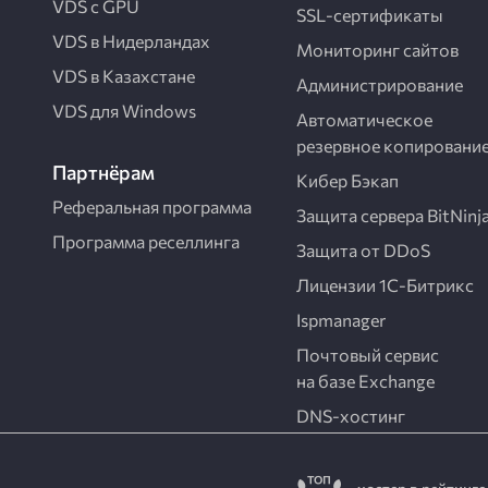
VDS с GPU
SSL-сертификаты
VDS в Нидерландах
Мониторинг сайтов
VDS в Казахстане
Администрирование
VDS для Windows
Автоматическое
резервное копировани
Партнёрам
Кибер Бэкап
Реферальная программа
Защита сервера BitNinj
Программа реселлинга
Защита от DDoS
Лицензии
1С-Битрикс
Ispmanager
Почтовый сервис
на базе Exchange
DNS-хостинг