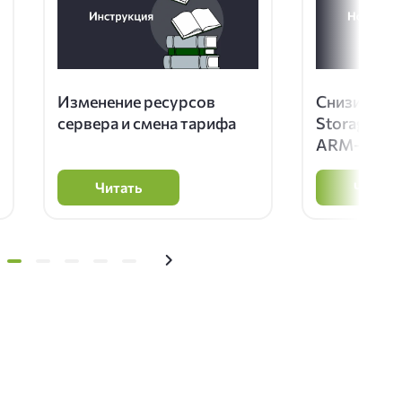
Изменение ресурсов
Снизили це
сервера и смена тарифа
Storage 2.
ARM-NVMe
Читать
Читать