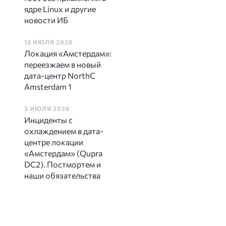
ядре Linux и другие
новости ИБ
13 ИЮЛЯ 2026
Локация «Амстердам»:
переезжаем в новый
дата-центр NorthC
Amsterdam 1
3 ИЮЛЯ 2026
Инциденты с
охлаждением в дата-
центре локации
«Амстердам» (Qupra
DC2). Постмортем и
наши обязательства