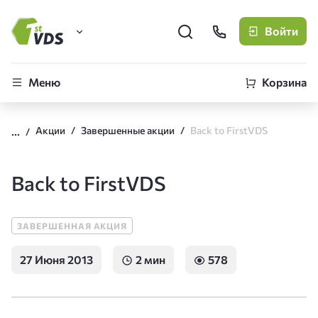
Войти
FirstVDS (вы здесь)
Меню
Корзина
Виртуальные серверы
Акции
Завершенные акции
Back to FirstVDS
CLO
Облачная платформа
Back to FirstVDS
ЗАВЕРШЕННАЯ АКЦИЯ
27 Июня 2013
2 мин
578