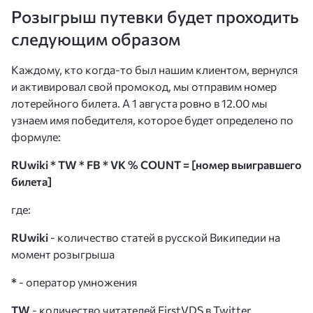
Розыгрыш путевки будет проходить
следующим образом
Каждому, кто когда-то был нашим клиентом, вернулся
и активировал свой промокод, мы отправим номер
лотерейного билета. А 1 августа ровно в 12.00 мы
узнаем имя победителя, которое будет определено по
формуле:
RUwiki * TW * FB * VK % COUNT = [номер выигравшего
билета]
где:
RUwiki
- количество статей в русской Википедии на
момент розыгрыша
*
- оператор умножения
TW
- количество читателей FirstVDS в Twitter