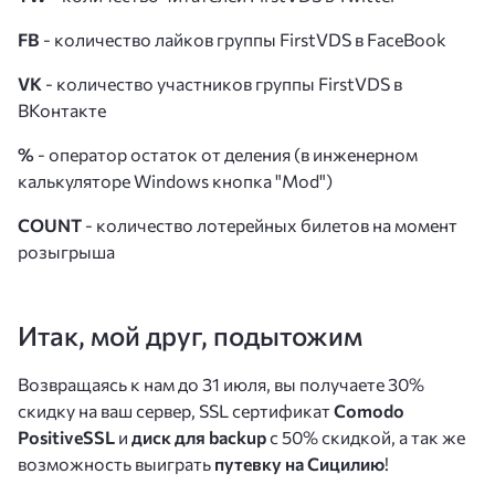
FB
- количество лайков группы FirstVDS в FaceBook
VK
- количество участников группы FirstVDS в
ВКонтакте
%
- оператор остаток от деления (в инженерном
калькуляторе Windows кнопка "Mod")
COUNT
- количество лотерейных билетов на момент
розыгрыша
Итак, мой друг, подытожим
Возвращаясь к нам до 31 июля, вы получаете 30%
скидку на ваш сервер, SSL сертификат
Comodo
PositiveSSL
и
диск для backup
с 50% скидкой, а так же
возможность выиграть
путевку на Сицилию
!