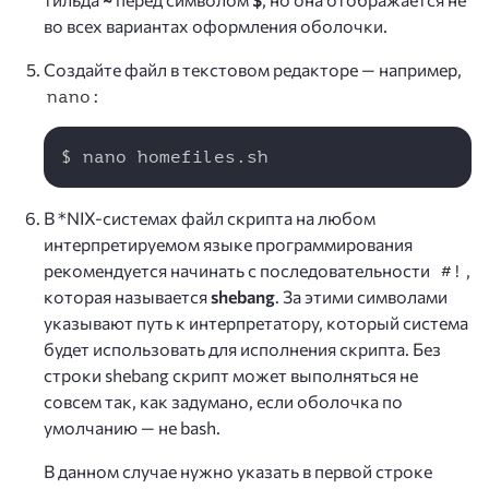
во всех вариантах оформления оболочки.
Создайте файл в текстовом редакторе — например,
nano:
Copy
$ nano homefiles.sh
В *NIX-системах файл скрипта на любом
интерпретируемом языке программирования
рекомендуется начинать с последовательности
,
#!
которая называется
shebang
. За этими символами
указывают путь к интерпретатору, который система
будет использовать для исполнения скрипта. Без
строки shebang скрипт может выполняться не
совсем так, как задумано, если оболочка по
умолчанию — не bash.
В данном случае нужно указать в первой строке