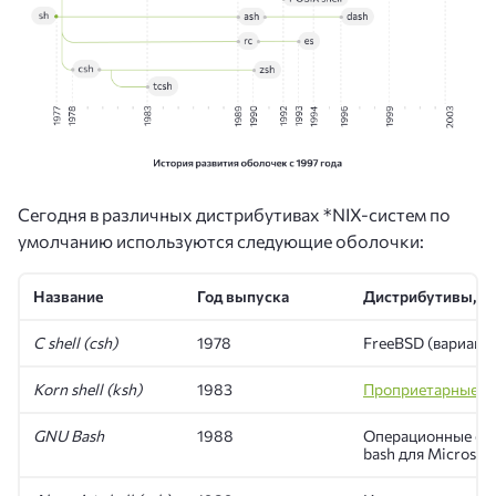
Сегодня в различных дистрибутивах *NIX-систем по
умолчанию используются следующие оболочки:
Название
Год выпуска
Дистрибутивы, в 
С shell (csh)
1978
FreeBSD (вариация
Korn shell (ksh)
1983
Проприетарные
си
GNU Bash
1988
Операционные сис
bash для Microso