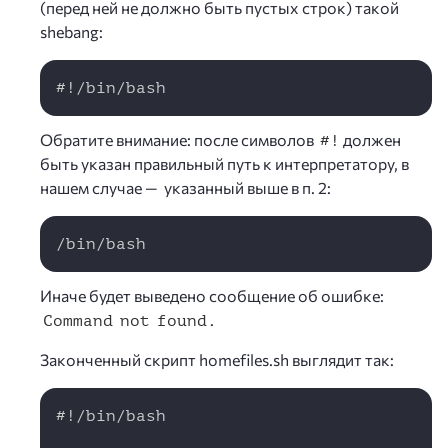
(перед ней не должно быть пустых строк) такой
shebang:
Copy
#!/bin/bash
Обратите внимание: после символов
должен
#!
быть указан правильный путь к интерпретатору, в
нашем случае — указанный выше в п. 2:
Copy
/bin/bash
Иначе будет выведено сообщение об ошибке:
.
Command not found
Законченный скрипт homefiles.sh выглядит так:
Copy
#!/bin/bash
