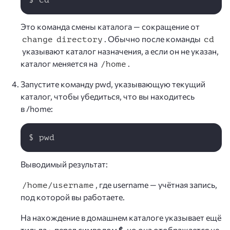
Это команда смены каталога — сокращение от
. Обычно после команды
change directory
cd
указывают каталог назначения, а если он не указан,
каталог меняется на
.
/home
Запустите команду pwd, указывающую текущий
каталог, чтобы убедиться, что вы находитесь
в /home:
Copy
$ pwd
Выводимый результат:
, где username — учётная запись,
/home/username
под которой вы работаете.
На нахождение в домашнем каталоге указывает ещё
тильда
~
перед символом
$
, но она отображается не