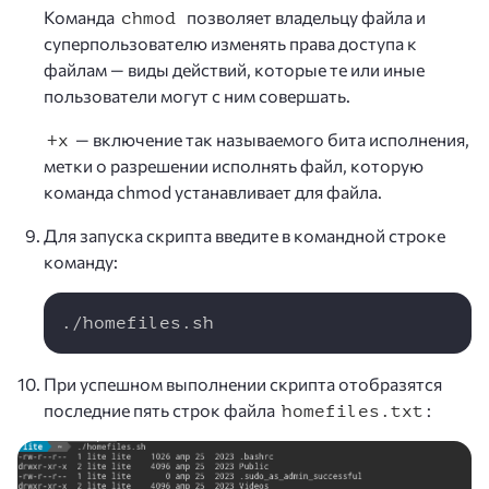
Команда
позволяет владельцу файла и
chmod
суперпользователю изменять права доступа к
файлам — виды действий, которые те или иные
пользователи могут с ним совершать.
— включение так называемого бита исполнения,
+х
метки о разрешении исполнять файл, которую
команда chmod устанавливает для файла.
Для запуска скрипта введите в командной строке
команду:
Copy
./homefiles.sh
При успешном выполнении скрипта отобразятся
последние пять строк файла
:
homefiles.txt