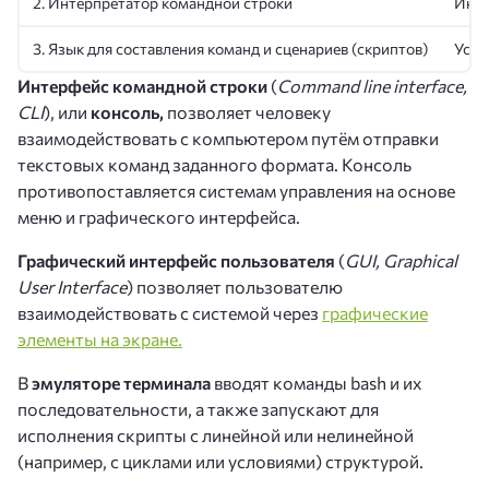
2. Интерпретатор командной строки
Инте
3. Язык для составления команд и сценариев (скриптов)
Уста
Интерфейс командной строки
(
Command line interface,
CLI
), или
консоль,
позволяет человеку
взаимодействовать с компьютером путём отправки
текстовых команд заданного формата. Консоль
противопоставляется системам управления на основе
меню и графического интерфейса.
Графический интерфейс пользователя
(
GUI, Graphical
User Interface
) позволяет пользователю
взаимодействовать с системой через
графические
элементы на экране.
В
эмуляторе терминала
вводят команды bash и их
последовательности, а также запускают для
исполнения скрипты с линейной или нелинейной
(например, с циклами или условиями) структурой.