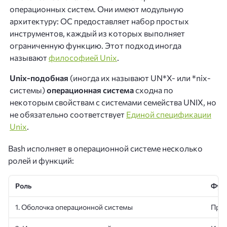
операционных систем. Они имеют модульную
архитектуру: ОС предоставляет набор простых
инструментов, каждый из которых выполняет
ограниченную функцию. Этот подход иногда
называют
философией Unix
.
Unix-подобная
(иногда их называют UN*X- или *nix-
системы)
операционная система
сходна по
некоторым свойствам с системами семейства UNIX, но
не обязательно соответствует
Единой спецификации
Unix
.
Bash исполняет в операционной системе несколько
ролей и функций:
Роль
Фун
1. Оболочка операционной системы
Пред