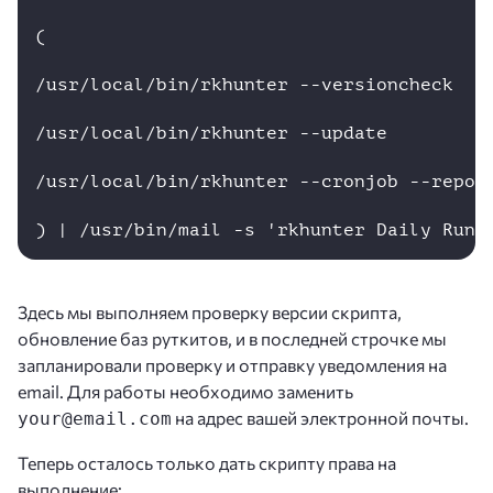
(

/usr/local/bin/rkhunter --versioncheck

/usr/local/bin/rkhunter --update

/usr/local/bin/rkhunter --cronjob --report
) | /usr/bin/mail -s 'rkhunter Daily Run 
Здесь мы выполняем проверку версии скрипта,
обновление баз руткитов, и в последней строчке мы
запланировали проверку и отправку уведомления на
еmail. Для работы необходимо заменить
на адрес вашей электронной почты.
your@email.com
Теперь осталось только дать скрипту права на
выполнение: