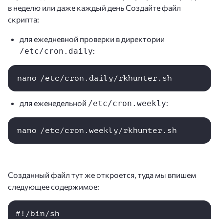
в неделю или даже каждый день Создайте файл
скрипта:
для ежедневной проверки в директории
:
/etc/cron.daily
nano /etc/cron.daily/rkhunter.sh
для еженедельной
:
/etc/cron.weekly
nano /etc/cron.weekly/rkhunter.sh
Созданный файл тут же откроется, туда мы впишем
следующее содержимое:
#!/bin/sh
