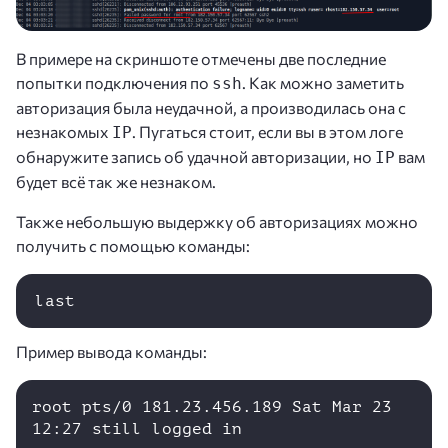
В примере на скриншоте отмечены две последние
попытки подключения по
. Как можно заметить
ssh
авторизация была неудачной, а производилась она с
незнакомых
. Пугаться стоит, если вы в этом логе
IP
обнаружите запись об удачной авторизации, но
вам
IP
будет всё так же незнаком.
Также небольшую выдержку об авторизациях можно
получить с помощью команды:
last
Пример вывода команды:
root pts/0 181.23.456.189 Sat Mar 23 
12:27 still logged in
