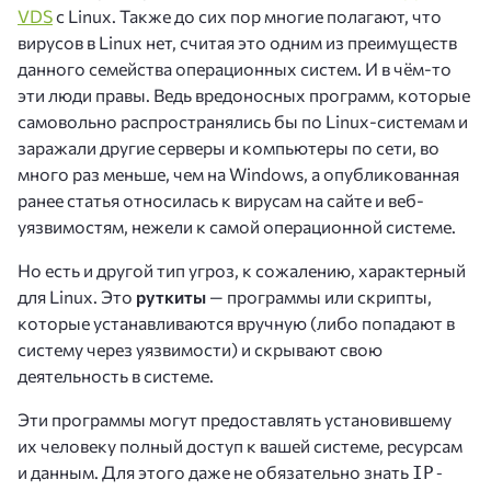
VDS
с Linux. Также до сих пор многие полагают, что
вирусов в Linux нет, считая это одним из преимуществ
данного семейства операционных систем. И в чём-то
эти люди правы. Ведь вредоносных программ, которые
самовольно распространялись бы по Linux-системам и
заражали другие серверы и компьютеры по сети, во
много раз меньше, чем на Windows, а опубликованная
ранее статья относилась к вирусам на сайте и веб-
уязвимостям, нежели к самой операционной системе.
Но есть и другой тип угроз, к сожалению, характерный
для Linux. Это
руткиты
— программы или скрипты,
которые устанавливаются вручную (либо попадают в
систему через уязвимости) и скрывают свою
деятельность в системе.
Эти программы могут предоставлять установившему
их человеку полный доступ к вашей системе, ресурсам
и данным. Для этого даже не обязательно знать
IP-