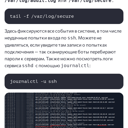
/var/log/audit.log
или
/var/log/secure
.
tail -f /var/log/secure
Здесь фиксируются все события в системе, в том числе
неудачные попытки входа по
. Можете не
ssh
удивляться, если увидите там записи о попытках
подключения — так сканирующие боты перебирают
пароли к серверам. Также можно посмотреть логи
сервиса
с помощью
:
sshd
journalctl
journalctl -u ssh