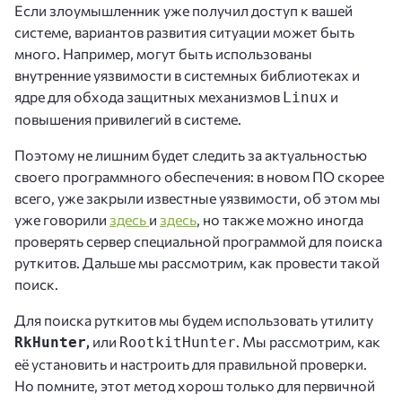
Если злоумышленник уже получил доступ к вашей
системе, вариантов развития ситуации может быть
много. Например, могут быть использованы
внутренние уязвимости в системных библиотеках и
ядре для обхода защитных механизмов
и
Linux
повышения привилегий в системе.
Поэтому не лишним будет следить за актуальностью
своего программного обеспечения: в новом ПО скорее
всего, уже закрыли известные уязвимости, об этом мы
уже говорили
здесь
и
здесь
, но также можно иногда
проверять сервер специальной программой для поиска
руткитов. Дальше мы рассмотрим, как провести такой
поиск.
Для поиска руткитов мы будем использовать утилиту
,
или
. Мы рассмотрим, как
RkHunter
RootkitHunter
её установить и настроить для правильной проверки.
Но помните, этот метод хорош только для первичной