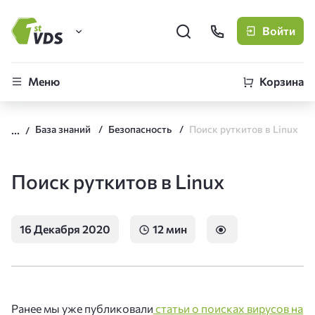
Войти
FirstVDS (вы здесь)
Меню
Корзина
Виртуальные серверы
База знаний
Безопасность
Поиск руткитов в Linux
CLO
Облачная платформа
Поиск руткитов в Linux
16 Декабря 2020
12 мин
Ранее мы уже публиковали
статьи о поисках вирусов на