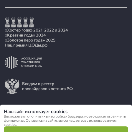
«Хостер года» 2021, 2022 и 2024
«Креатив года» 2024
«Золотое перо года» 2025
Нац.премия ЦОДы.рф
Входим в реестр
провайдеров хостинга РФ
Наш сайт использует cookies
Вы можете отключить их в настройках браузера, но это может ограничить
© 2026 АО «ИОТ»
функционал. Оставаясь на сайте, вы соглашаетесь с использованием
cookies.
Политика конфиденциальности