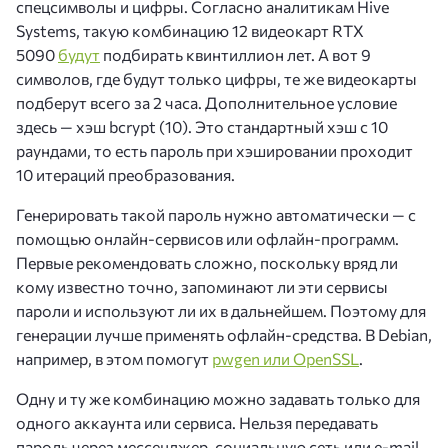
спецсимволы и цифры. Согласно аналитикам Hive
Systems, такую комбинацию 12 видеокарт RTX
5090
будут
подбирать квинтиллион лет. А вот 9
символов, где будут только цифры, те же видеокарты
подберут всего за 2 часа. Дополнительное условие
здесь — хэш bcrypt (10). Это стандартный хэш с 10
раундами, то есть пароль при хэшировании проходит
10 итераций преобразования.
Генерировать такой пароль нужно автоматически — с
помощью онлайн-сервисов или офлайн-программ.
Первые рекомендовать сложно, поскольку вряд ли
кому известно точно, запоминают ли эти сервисы
пароли и используют ли их в дальнейшем. Поэтому для
генерации лучше применять офлайн-средства. В Debian,
например, в этом помогут
pwgen или OpenSSL
.
Одну и ту же комбинацию можно задавать только для
одного аккаунта или сервиса. Нельзя передавать
пароль через мессенджер, социальную сеть или e-mail,