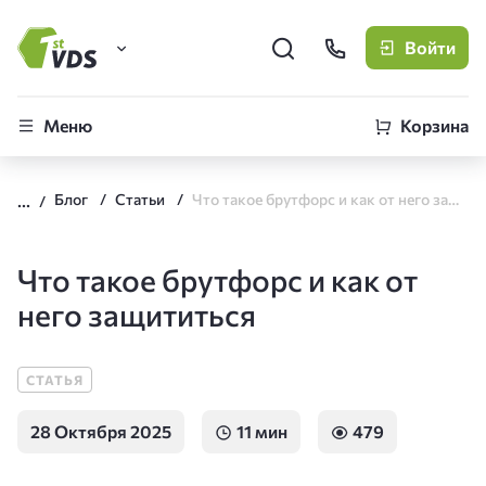
Войти
FirstVDS (вы здесь)
Меню
Корзина
Виртуальные серверы
Блог
Статьи
Что такое брутфорс и как от него защититься
CLO
Облачная платформа
Что такое брутфорс и как от
него защититься
СТАТЬЯ
28 Октября 2025
11 мин
479