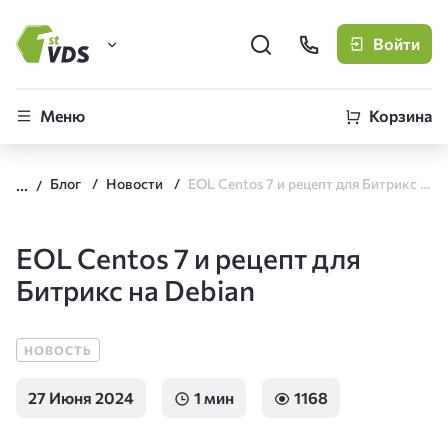
Войти
FirstVDS (вы здесь)
Меню
Корзина
Виртуальные серверы
Блог
Новости
EOL Centos 7 и рецепт для Битрикс на Debian
CLO
Облачная платформа
EOL Centos 7 и рецепт для
Битрикс на Debian
НОВОСТЬ
27 Июня 2024
1 мин
1168