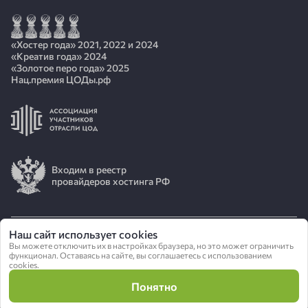
«Хостер года» 2021, 2022 и 2024
«Креатив года» 2024
«Золотое перо года» 2025
Нац.премия ЦОДы.рф
Входим в реестр
провайдеров хостинга РФ
Наш сайт использует cookies
© 2026 АО «ИОТ»
Вы можете отключить их в настройках браузера, но это может ограничить
функционал. Оставаясь на сайте, вы соглашаетесь с использованием
cookies.
Политика конфиденциальности
Понятно
Сделано в