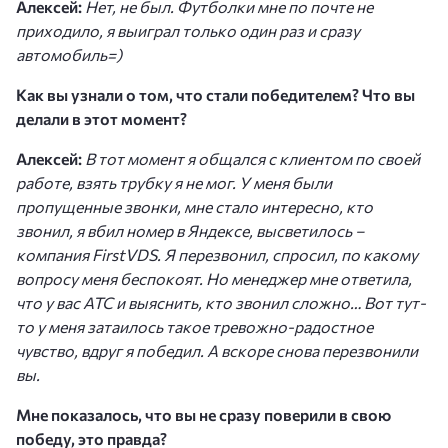
Алексей:
Нет, не был. Футболки мне по почте не
приходило, я выиграл только один раз и сразу
автомобиль=)
Как вы узнали о том, что стали победителем? Что вы
делали в этот момент?
Алексей:
В тот момент я общался с клиентом по своей
работе, взять трубку я не мог. У меня были
пропущенные звонки, мне стало интересно, кто
звонил, я вбил номер в Яндексе, высветилось –
компания FirstVDS. Я перезвонил, спросил, по какому
вопросу меня беспокоят. Но менеджер мне ответила,
что у вас АТС и выяснить, кто звонил сложно… Вот тут-
то у меня затаилось такое тревожно-радостное
чувство, вдруг я победил. А вскоре снова перезвонили
вы.
Мне показалось, что вы не сразу поверили в свою
победу, это правда?