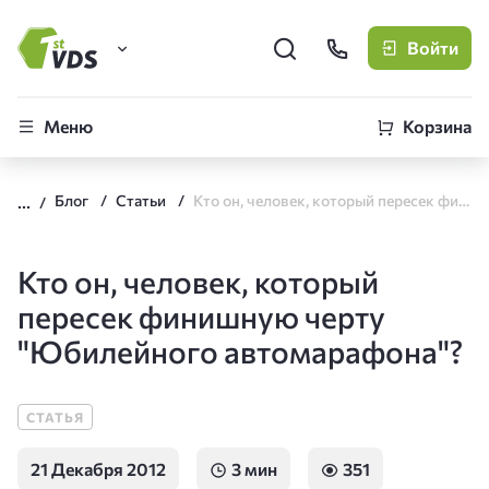
Войти
FirstVDS (вы здесь)
Меню
Корзина
Виртуальные серверы
Блог
Статьи
Кто он, человек, который пересек финишную черту "Юбилейного автомарафона"?
CLO
Облачная платформа
Кто он, человек, который
пересек финишную черту
"Юбилейного автомарафона"?
СТАТЬЯ
21 Декабря 2012
3 мин
351