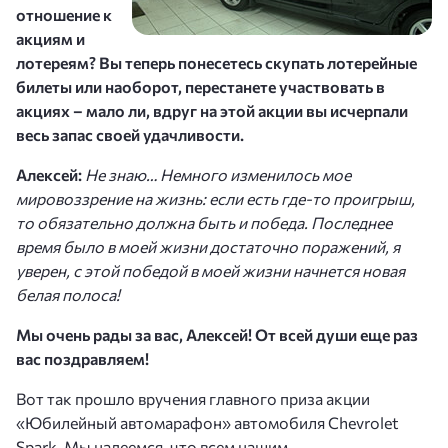
отношение к
акциям и
лотереям? Вы теперь понесетесь скупать лотерейные
билеты или наоборот, перестанете участвовать в
акциях – мало ли, вдруг на этой акции вы исчерпали
весь запас своей удачливости.
Алексей:
Не знаю… Немного изменилось мое
мировоззрение на жизнь: если есть где-то проигрыш,
то обязательно должна быть и победа. Последнее
время было в моей жизни достаточно поражений, я
уверен, с этой победой в моей жизни начнется новая
белая полоса!
Мы очень рады за вас, Алексей! От всей души еще раз
вас поздравляем!
Вот так прошло вручения главного приза акции
«Юбилейный автомарафон» автомобиля Chevrolet
Spark. Мы надеемся, что всем нашим