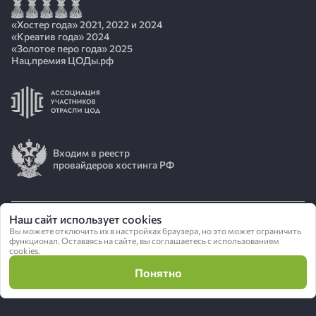
«Хостер года» 2021, 2022 и 2024
«Креатив года» 2024
«Золотое перо года» 2025
Нац.премия ЦОДы.рф
Входим в реестр
провайдеров хостинга РФ
Наш сайт использует cookies
© 2026 АО «ИОТ»
Вы можете отключить их в настройках браузера, но это может ограничить
функционал. Оставаясь на сайте, вы соглашаетесь с использованием
cookies.
Политика конфиденциальности
Понятно
Сделано в