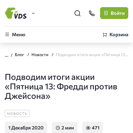
Войти
FirstVDS (вы здесь)
Меню
Корзина
Виртуальные серверы
Блог
Новости
Подводим итоги акции «Пятница 13: Фредди против Джейсона»
CLO
Облачная платформа
Подводим итоги акции
«Пятница 13: Фредди против
Джейсона»
НОВОСТЬ
1 Декабря 2020
2 мин
471