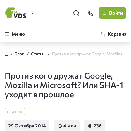
Войти
FirstVDS (вы здесь)
Меню
Корзина
Виртуальные серверы
Блог
Статьи
Против кого дружат Google, Mozilla и Microsoft? Или SHA-1 уходит в прошлое
CLO
Облачная платформа
Против кого дружат Google,
Mozilla и Microsoft? Или SHA-1
уходит в прошлое
СТАТЬЯ
29 Октября 2014
4 мин
236