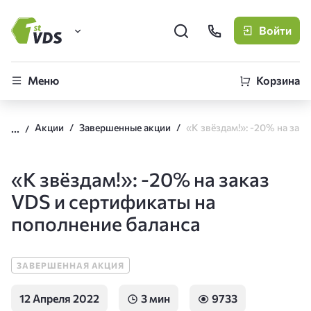
Войти
FirstVDS (вы здесь)
Меню
Корзина
Виртуальные серверы
Акции
Завершенные акции
CLO
Облачная платформа
«К звёздам!»: -20% на заказ
VDS и сертификаты на
пополнение баланса
ЗАВЕРШЕННАЯ АКЦИЯ
12 Апреля 2022
3 мин
9733