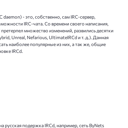
 daemon) - это, собственно, сам IRC-сервер,
ожности IRC-чата. Со времени своего написания,
 претерпел множество изменений, развились десятки
id, Unreal, Nefarious, UltimateIRCd и т. д.). Данная
сать наиболее популярные из них, а так же, общие
овке IRCd.
а русская подержка IRCd, например, сеть ByNets