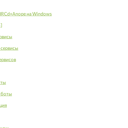
lIRCd+Anope на Windows
ы]
ервисы
-сервисы
ервисов
оты
-боты
ция
ском