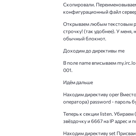
Скопировали. Переименовываем е
конфигурационный файл сервер
Открываем любым текстовым ред
строчку! (так удобнее). У меня,
обычный блокнот.
Доходим до директивы me
В поле name вписываем my.irc.loc
001.
Идём дальше
Находим директиву oper Вместо
оператора) password - пароль 
Теперь к секции listen. Убираем (с
звёздочку и 6667 на IP адрес и 
Находим директиву set Присваи