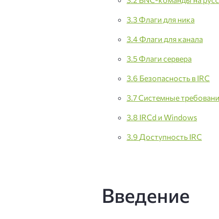
3.3
Флаги для ника
3.4
Флаги для канала
3.5
Флаги сервера
3.6
Безопасность в IRC
3.7
Системные требован
3.8
IRCd и Windows
3.9
Доступность IRC
Введение