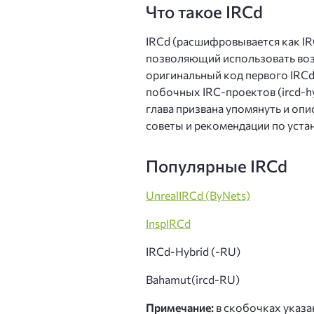
Что такое IRCd
IRCd (расшифровывается как IRC
позволяющий использовать возм
оригинальный код первого IRCd
побочных IRC-проектов (ircd-hybr
глава призвана упомянуть и опи
советы и рекомендации по устан
Популярные IRCd
UnrealIRCd (ByNets)
InspIRCd
IRCd-Hybrid (-RU)
Bahamut(ircd-RU)
Примечание:
в скобочках указан