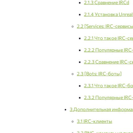
2.1.3
Сравнение IRCd
2.1.4
Установка Unrea
2.2
[Services: IRC-сервис
2.2.1
Что такое IRC-с
2.2.2
Популярные IRC
2.2.3
Сравнение IRC-с
2.3
[Bots: IRC-боты]
2.3.1
Что такое IRC-б
2.3.2
Популярные IRC
3
Дополнительная информа
3.1
IRC-клиенты
3.2
BNC-команды на рус