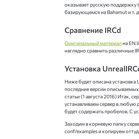
оказывает русскую поддержку U
базирующемся на Bahamut и т. д
Сравнение IRCd
Оригинальный материал
на EN.W
наглядно сравнить различные I
Установка UnrealIR
Ниже будет описана установка U
последние версии описываемых
статьи (1 августа 2016) Итак, се
устанавливаем сервер в любую д
будет содержать пробелов. С у
Заходим в корневую папку серве
conf/examples и копируем оттуд