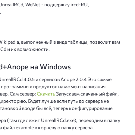
nrealIRCd, WeNet - поддержку ircd-RU,
.
ikipedia, выполненный в виде таблицы, позволит вам
RCd и их возможности.
Cd+Anope на Windows
nrealIRCd 4.0.5 и сервисов Anope 2.0.4 Это самые
 программных продуктов на момент написания
рвер. Сам сервер:
Скачать
Запускаем скачанный файл,
иректорию. Будет лучше если путь до сервера не
становкой вроде бы всё, теперь конфигурирование.
ра (там где лежит UnrealIRCd.exe), переходим в папку
а файл example в корневую папку сервера.