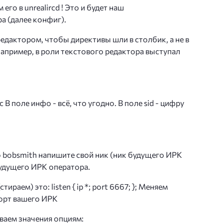
го в unrealircd ! Это и будет наш
а (далее конфиг).
актором, чтобы директивы шли в столбик, а не в
 например, в роли текстового редактора выступал
 В поле инфо - всё, что угодно. В поле sid - цифру
 bobsmith напишите свой ник (ник будущего ИРК
будущего ИРК оператора.
тираем) это: listen { ip *; port 6667; }; Меняем
порт вашего ИРК
ваем значения опциям: