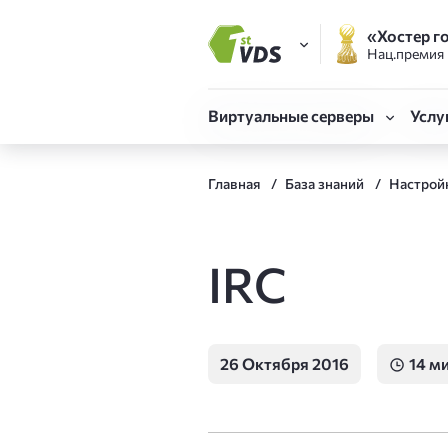
«Хостер г
Нац.премия
FirstVDS (вы здесь)
Виртуальные серверы
Услу
Виртуальные сервер
Готовые серверы
Объе
Главная
База знаний
Настрой
CLO
Быстрый запуск сервера 
Облачная платформ
Техн
VDS Форсаж
Реги
IRC
Собственная конфигурац
SSL-
CPU.Турбо до 5.7 ГГц
Для Битрикс и сложных
Мони
26 Октября 2016
14 м
Адми
VDS Атлант
Отказоустойчивая инфра
Авто