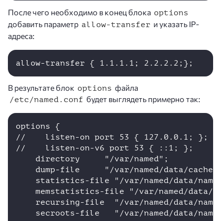
После чего необходимо в конец блока
options
добавить параметр
и указать IP-
allow-transfer
адреса:
В результате блок
файла
options
будет выглядеть примерно так:
/etc/named.conf
options {

//    listen-on port 53 { 127.0.0.1; };

//    listen-on-v6 port 53 { ::1; };

    directory     "/var/named";

    dump-file     "/var/named/data/cache_d
    statistics-file "/var/named/data/named
    memstatistics-file "/var/named/data/na
    recursing-file  "/var/named/data/named
    secroots-file   "/var/named/data/named