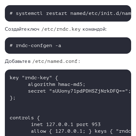
# systemctl restart named/etc/init.d/name
Создайте ключ
командой:
/etc/rndc.key
Добавьте в
:
/etc/named.conf
key "rndc-key" {

      algorithm hmac-md5;

      secret "sUUony71pdPDHSZjNrkDFQ==";

};

controls {

       inet 127.0.0.1 port 953

       allow { 127.0.0.1; } keys { "rndc-k