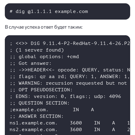
# dig @1.1.1.1 example.com
В случае успеха ответ будет таким:
; <<>> DiG 9.11.4-P2-RedHat-9.11.4-26.P2.e
; (1 server found)

;; global options: +cmd

;; Got answer:

;; ->>HEADER<<- opcode: QUERY, status: NOE
;; flags: qr aa rd; QUERY: 1, ANSWER: 1, A
;; WARNING: recursion requested but not av
;; OPT PSEUDOSECTION:

; EDNS: version: 0, flags:; udp: 4096

;; QUESTION SECTION:

;example.com.        IN    A

;; ANSWER SECTION:

ns1.example.com.    3600    IN    A    1.1
ns2.example.com.    3600    IN    A    2.2