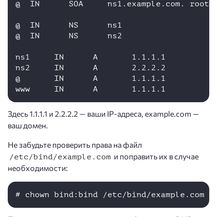
@  IN      SOA     ns1.example.com. root.e
@  IN      NS      ns1

@  IN      NS      ns2

ns1     IN      A       1.1.1.1

ns2     IN      A       2.2.2.2

@       IN      A       1.1.1.1

Здесь 1.1.1.1 и 2.2.2.2 — ваши IP-адреса, example.com —
ваш домен.
Не забудьте проверить права на файл
и поправить их в случае
/etc/bind/example.com
необходимости:
# chown bind:bind /etc/bind/example.com