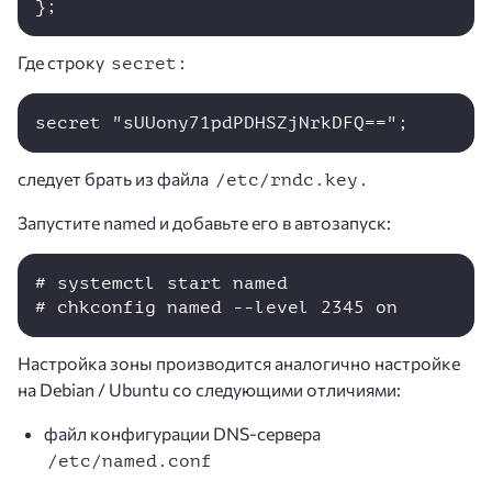
Где строку
:
secret
следует брать из файла
.
/etc/rndc.key
Запустите named и добавьте его в автозапуск:
# systemctl start named

# chkconfig named --level 2345 on
Настройка зоны производится аналогично настройке
на Debian / Ubuntu со следующими отличиями:
файл конфигурации DNS-сервера
/etc/named.conf