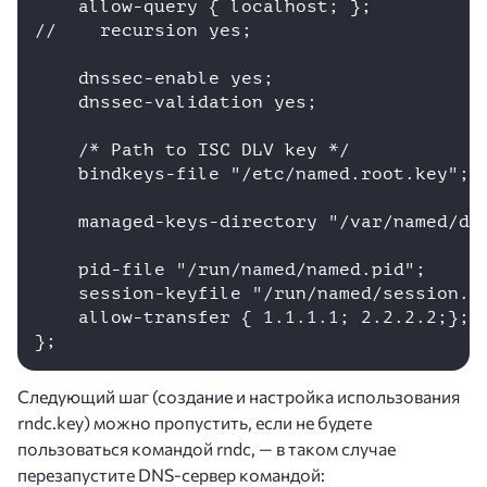
    allow-query { localhost; };

//    recursion yes;

    dnssec-enable yes;

    dnssec-validation yes;

    /* Path to ISC DLV key */

    bindkeys-file "/etc/named.root.key";

    managed-keys-directory "/var/named/dyn
    pid-file "/run/named/named.pid";

    session-keyfile "/run/named/session.ke
    allow-transfer { 1.1.1.1; 2.2.2.2;};

Следующий шаг (создание и настройка использования
rndc.key) можно пропустить, если не будете
пользоваться командой rndc, — в таком случае
перезапустите DNS-сервер командой: