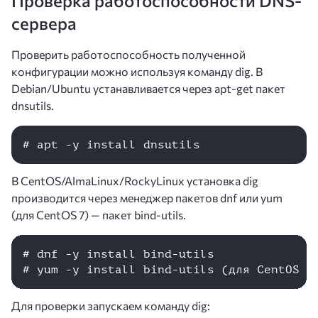
Проверка работоспособности DNS-
сервера
Проверить работоспособность полученной
конфигурации можно используя команду dig. В
Debian/Ubuntu устанавливается через apt-get пакет
dnsutils.
# apt -y install dnsutils
В CentOS/AlmaLinux/RockyLinux установка dig
производится через менеджер пакетов dnf или yum
(для CentOS 7) — пакет bind-utils.
# dnf -y install bind-utils

# yum -y install bind-utils (для CentOS 7
Для проверки запускаем команду dig: