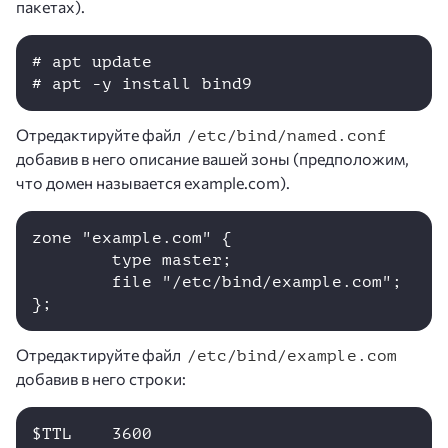
пакетах).
# apt update

Отредактируйте файл
/etc/bind/named.conf
добавив в него описание вашей зоны (предположим,
что домен называется example.com).
zone "example.com" {

        type master;

        file "/etc/bind/example.com";

Отредактируйте файл
/etc/bind/example.com
добавив в него строки:
$TTL    3600
