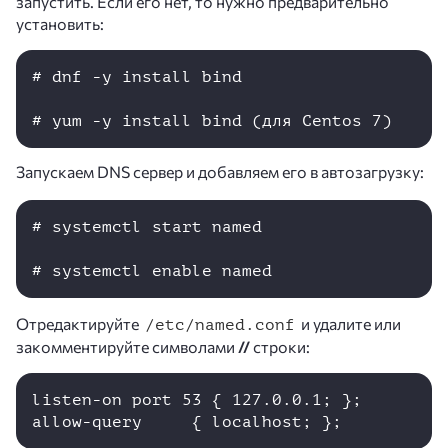
запустить. Если его нет, то нужно предварительно
установить:
# dnf -y install bind

# yum -y install bind (для Centos 7)
Запускаем DNS сервер и добавляем его в автозагрузку:
# systemctl start named

Отредактируйте
и удалите или
/etc/named.conf
закомментируйте символами
//
строки:
listen-on port 53 { 127.0.0.1; };
