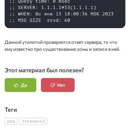
;; Query time: 0 msec

;; SERVER: 1.1.1.1#53(1.1.1.1)

;; WHEN: Вс янв 15 18:08:36 MSK 2023

;; MSG SIZE  rcvd: 60
Данной утилитой проверяется ответ сервера, то что
ему известно про существование зоны и записи в ней.
Этот материал был полезен?
Да
Нет
Теги
DNS
ТЕРМИНАЛ