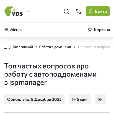
Войти
FirstVDS (вы здесь)
Меню
Корзина
Виртуальные серверы
База знаний
Работа с доменами
CLO
Облачная платформа
Топ частых вопросов про
работу с автоподдоменами
в ispmanager
Обновлено: 9 Декабря 2022
5 мин