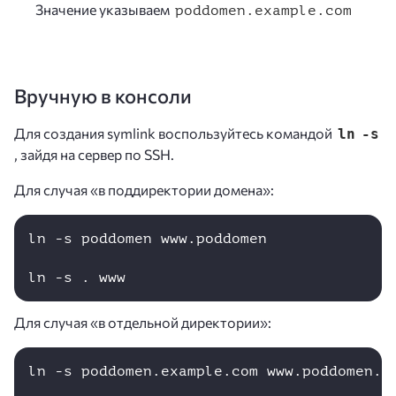
Значение указываем
poddomen.example.com
Вручную в консоли
Для создания symlink воспользуйтесь командой
ln -s
, зайдя на сервер по SSH.
Для случая «в поддиректории домена»:
ln -s poddomen www.poddomen

ln -s . www
Для случая «в отдельной директории»:
ln -s poddomen.example.com www.poddomen.ex