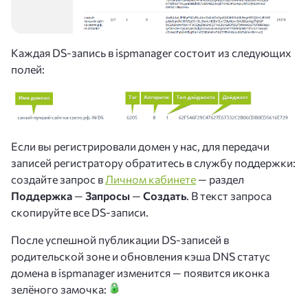
Каждая DS-запись в ispmanager состоит из следующих
полей:
Если вы регистрировали домен у нас, для передачи
записей регистратору обратитесь в службу поддержки:
создайте запрос в
Личном кабинете
— раздел
Поддержка
—
Запросы
—
Создать
. В текст запроса
скопируйте все DS-записи.
После успешной публикации DS-записей в
родительской зоне и обновления кэша DNS статус
домена в ispmanager изменится — появится иконка
зелёного замочка: