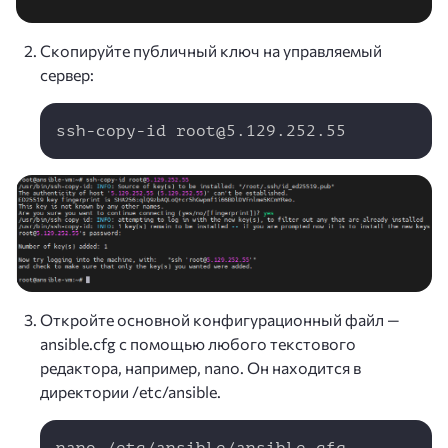
Скопируйте публичный ключ на управляемый
сервер:
Copy
ssh-copy-id root@5.129.252.55
Откройте основной конфигурационный файл —
ansible.cfg с помощью любого текстового
редактора, например, nano. Он находится в
директории /etc/ansible.
Copy
nano /etc/ansible/ansible.cfg