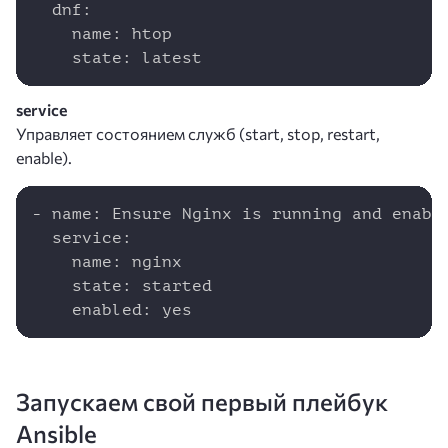
  dnf:

    name: htop

    state: latest
service
Управляет состоянием служб (start, stop, restart,
enable).
Copy
- name: Ensure Nginx is running and enable
  service:

    name: nginx

    state: started

    enabled: yes
Запускаем свой первый плейбук
Ansible