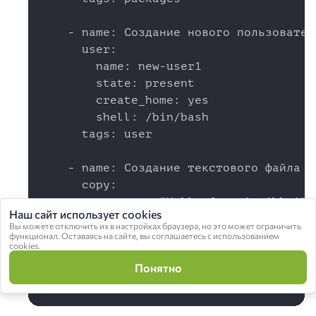
    - name: Создание нового пользовател
      user:

        name: new-user1

        state: present

        create_home: yes

        shell: /bin/bash

      tags: user

    - name: Создание текстового файла с
      copy:

        content: "Hello from Ansible!"

Наш сайт использует cookies
        dest: /home/new-user1/ansible-f
Вы можете отключить их в настройках браузера, но это может ограничить
        owner: new-user1

функционал. Оставаясь на сайте, вы соглашаетесь с использованием
cookies.
        group: new-user1

Понятно
        mode: '0644'

      tags: file