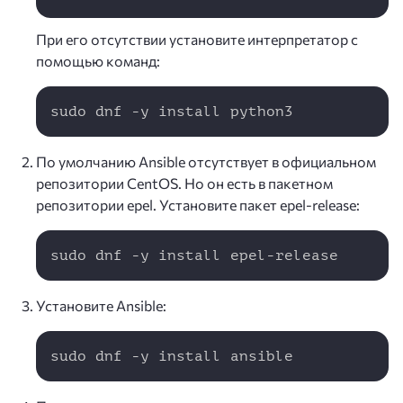
При его отсутствии установите интерпретатор с
помощью команд:
Copy
sudo dnf -y install python3
По умолчанию Ansible отсутствует в официальном
репозитории CentOS. Но он есть в пакетном
репозитории epel. Установите пакет epel-release:
Copy
sudo dnf -y install epel-release
Установите Ansible:
Copy
sudo dnf -y install ansible