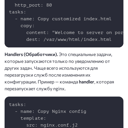
  http_port: 80

tasks:

  - name: Copy customized index.html

    copy:

      content: "Welcome to server on port 
      dest: /var/www/html/index.html
Handlers (Обработчики).
Это специальные задачи,
которые запускаются только по уведомлению от
других задач. Чаще всего используются для
перезагрузки служб после изменения их
конфигурации. Пример — команда
handler
, которая
перезапускает службу nginx.
Copy
tasks:

  - name: Copy Nginx config

    template:

      src: nginx.conf.j2
