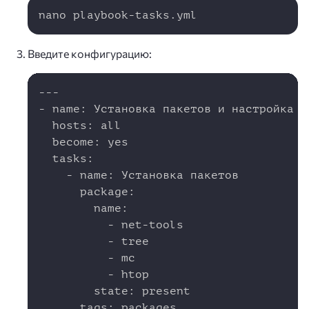
Copy
nano playbook-tasks.yml
Введите конфигурацию:
Copy
---

- name: Установка пакетов и настройка си
  hosts: all

  become: yes

  tasks:

    - name: Установка пакетов

      package:

        name:

          - net-tools

          - tree

          - mc

          - htop

        state: present

      tags: packages
