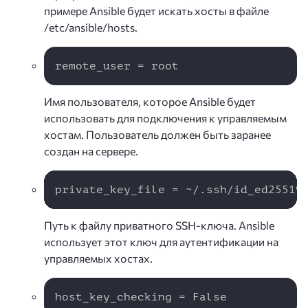
примере Ansible будет искать хосты в файле
/etc/ansible/hosts.
Copy
remote_user = root
Имя пользователя, которое Ansible будет
использовать для подключения к управляемым
хостам. Пользователь должен быть заранее
создан на сервере.
Copy
private_key_file = ~/.ssh/id_ed25519
Путь к файлу приватного SSH-ключа. Ansible
использует этот ключ для аутентификации на
управляемых хостах.
Copy
host_key_checking = False