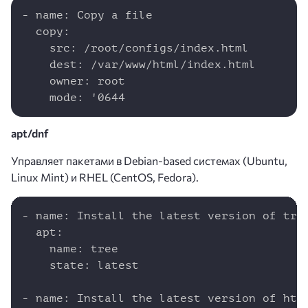
Copy
- name: Copy a file

  copy:

    src: /root/configs/index.html

    dest: /var/www/html/index.html

    owner: root

apt/dnf
Управляет пакетами в Debian-based системах (Ubuntu,
Linux Mint) и RHEL (CentOS, Fedora).
Copy
- name: Install the latest version of tree
  apt:

    name: tree

    state: latest

- name: Install the latest version of htop