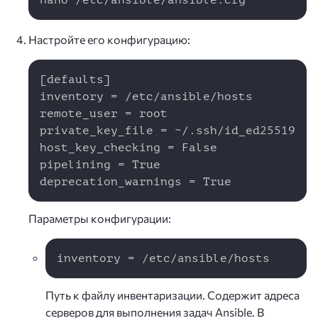
Настройте его конфигурацию:
Copy
[defaults]

inventory = /etc/ansible/hosts

remote_user = root

private_key_file = ~/.ssh/id_ed25519

host_key_checking = False

pipelining = True

deprecation_warnings = True
Параметры конфигурации:
Copy
inventory = /etc/ansible/hosts
Путь к файлу инвентаризации. Содержит адреса
серверов для выполнения задач Ansible. В