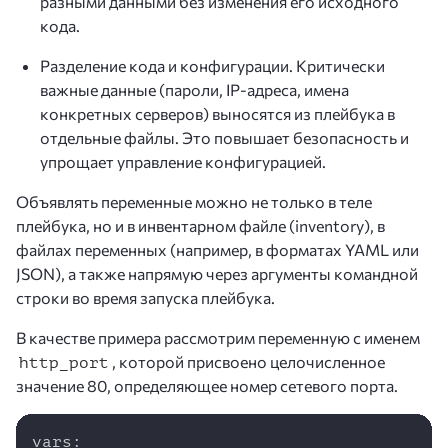
разными данными без изменения его исходного
кода.
Разделение кода и конфигурации. Критически
важные данные (пароли, IP-адреса, имена
конкретных серверов) выносятся из плейбука в
отдельные файлы. Это повышает безопасность и
упрощает управление конфигурацией.
Объявлять переменные можно не только в теле
плейбука, но и в инвентарном файле (inventory), в
файлах переменных (например, в форматах YAML или
JSON), а также напрямую через аргументы командной
строки во время запуска плейбука.
В качестве примера рассмотрим переменную с именем
, которой присвоено целочисленное
http_port
значение 80, определяющее номер сетевого порта.
Copy
vars:
