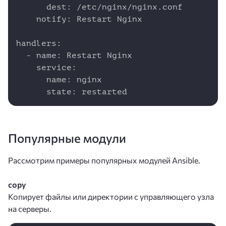
      dest: /etc/nginx/nginx.conf

    notify: Restart Nginx

handlers:

  - name: Restart Nginx

    service:

      name: nginx

      state: restarted
Популярные модули
Рассмотрим примеры популярных модулей Ansible.
copy
Копирует файлы или директории с управляющего узла
на серверы.