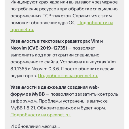
Инициируют крах ядра или вызывают чрезмерное
потребление ресурсов при обработке специально
оформленных TCP-пакетов. Справиться с этим
поможет обновление ядра ОС.
Подробности на
opennet.ru.
Уязвимость в текстовых редакторах Vim и
Neovim (CVE-2019-12735)
— позволяет
выполнить код при открытии специально
оформленного файла. Устранена в выпусках Vim
8.1.1365 и Neovim 0.3.6. Просто обновите версии
редакторов.
Подробности на opennet.ru.
Уязвимости в движке для создания web-
форумов MyBB
— позволяют захватить контроль
за форумом. Проблемы устранены в выпуске
MyBB 1.8.21. Обновите движок и будет норм.
Подробности на opennet.ru.
И обновления месяца…