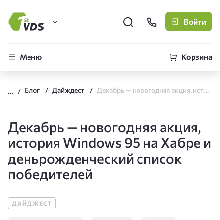
Войти
FirstVDS (вы здесь)
Меню
Корзина
Виртуальные серверы
Блог
Дайждест
Декабрь — новогодняя акция, история Windows 95 на Хабре и деньрожденческий список победителей
CLO
Облачная платформа
Декабрь — новогодняя акция,
история Windows 95 на Хабре и
деньрожденческий список
победителей
ДАЙДЖЕСТ