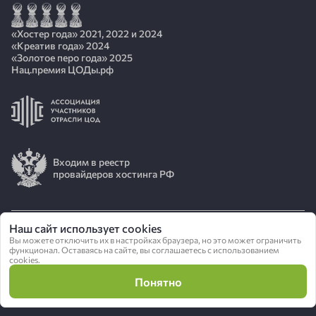
«Хостер года» 2021, 2022 и 2024
«Креатив года» 2024
«Золотое перо года» 2025
Нац.премия ЦОДы.рф
Входим в реестр
провайдеров хостинга РФ
Наш сайт использует cookies
Вы можете отключить их в настройках браузера, но это может ограничить
© 2026 АО «ИОТ»
функционал. Оставаясь на сайте, вы соглашаетесь с использованием
cookies.
Политика конфиденциальности
Понятно
Сделано в