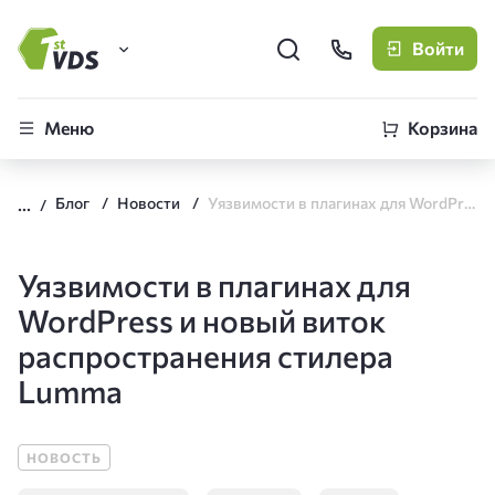
Войти
FirstVDS (вы здесь)
Меню
Корзина
Виртуальные серверы
Блог
Новости
Уязвимости в плагинах для WordPress и новый виток распространения стилера Lumma
CLO
Облачная платформа
Уязвимости в плагинах для
WordPress и новый виток
распространения стилера
Lumma
НОВОСТЬ