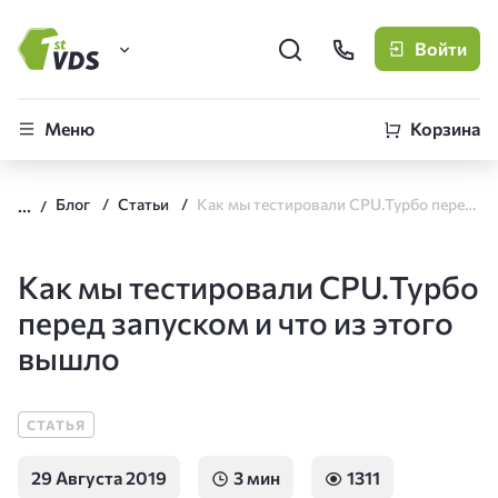
Войти
FirstVDS (вы здесь)
Меню
Корзина
Виртуальные серверы
Блог
Статьи
Как мы тестировали CPU.Турбо перед запуском и что из этого вышло
CLO
Облачная платформа
Как мы тестировали CPU.Турбо
перед запуском и что из этого
вышло
СТАТЬЯ
29 Августа 2019
3 мин
1311