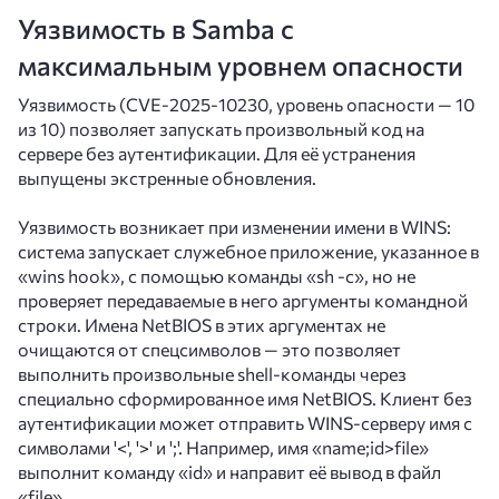
Уязвимость в Samba с
максимальным уровнем опасности
Уязвимость (CVE-2025-10230, уровень опасности — 10
из 10) позволяет запускать произвольный код на
сервере без аутентификации. Для её устранения
выпущены экстренные обновления.
Уязвимость возникает при изменении имени в WINS:
система запускает служебное приложение, указанное в
«wins hook», с помощью команды «sh -c», но не
проверяет передаваемые в него аргументы командной
строки. Имена NetBIOS в этих аргументах не
очищаются от спецсимволов — это позволяет
выполнить произвольные shell-команды через
специально сформированное имя NetBIOS. Клиент без
аутентификации может отправить WINS-серверу имя с
символами '<', '>' и ';'. Например, имя «name;id>file»
выполнит команду «id» и направит её вывод в файл
«file».