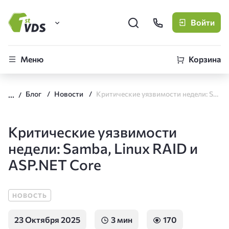
Войти
FirstVDS (вы здесь)
Меню
Корзина
Виртуальные серверы
Блог
Новости
Критические уязвимости недели: Samba, Linux RAID и ASP.NET Core
CLO
Облачная платформа
Критические уязвимости
недели: Samba, Linux RAID и
ASP.NET Core
НОВОСТЬ
23 Октября 2025
3 мин
170