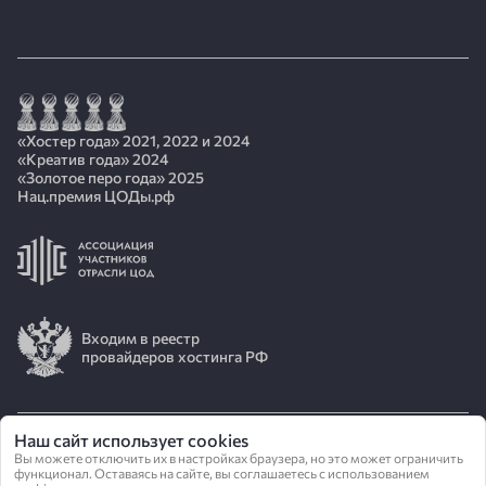
«Хостер года» 2021, 2022 и 2024
«Креатив года» 2024
«Золотое перо года» 2025
Нац.премия ЦОДы.рф
Входим в реестр
провайдеров хостинга РФ
Наш сайт использует cookies
© 2026 АО «ИОТ»
Вы можете отключить их в настройках браузера, но это может ограничить
функционал. Оставаясь на сайте, вы соглашаетесь с использованием