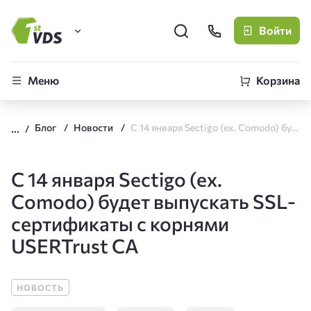
Войти
FirstVDS (вы здесь)
Меню
Корзина
Виртуальные серверы
Блог
Новости
С 14 января Sectigo (ex. Comodo) будет выпускать SSL-сертификаты с корнями USERTrust CA
CLO
Облачная платформа
С 14 января Sectigo (ex.
Comodo) будет выпускать SSL-
сертификаты с корнями
USERTrust CA
НОВОСТЬ