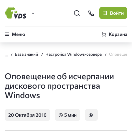
Войти
FirstVDS (вы здесь)
Меню
Корзина
Виртуальные серверы
База знаний
Настройка Windows-сервера
CLO
Облачная платформа
Оповещение об исчерпании
дискового пространства
Windows
20 Октября 2016
5 мин