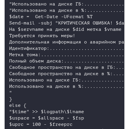
"Использовано на диске ГБ:................
"Использовано на диске в %:...............
$date =  Get-Date -UFormat %T

Send-mail -subj "КРИТИЧЕСКАЯ ОШИБКА! $date
На $servname на диске $did метка $vname ос
Требуется принять меры!

Дополнительная информация о аварийном разд
Идентификатор:............................
Метка тома:...............................
Полный объем диска:.......................
Свободное пространство на диске в ГБ:.....
Свободное пространство на диске в %:.....$
Использовано на диске ГБ:.................
Использовано на диске в %:................
"

}

else {

"$time" >> $logpath\$lname

$uspace = $allspace - $fsp

$uprc = 100 - $freeprc
