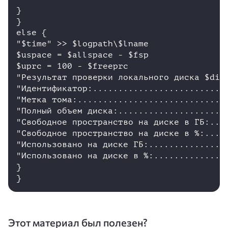
}

}

else {

"$time" >> $logpath\$lname

$uspace = $allspace - $fsp

$uprc = 100 - $freeprc

"Результат проверки локального диска $did 
"Идентификатор:...........................
"Метка тома:..............................
"Полный объем диска:......................
"Свободное пространство на диске в ГБ:....
"Свободное пространство на диске в %:.....
"Использовано на диске ГБ:................
"Использовано на диске в %:...............
}

Этот материал был полезен?