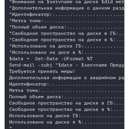
"Внимание на $servname на диске $did метк
"Дополнительная информация о данном раздел
"Идентификатор:...........................
"Метка тома:..............................
"Полный объем диска:......................
"Свободное пространство на диске в ГБ:....
"Свободное пространство на диске в %:.....
"Использовано на диске ГБ:................
"Использовано на дисе в %:................
$date =  Get-Date -UFormat %T

Send-mail -subj "$date - $servname Предуп
Требуется принять меры!

Дополнительная информация о аварийном разд
Идентификатор:............................
Метка тома:...............................
Полный объем диска:.......................
Свободное пространство на диске в ГБ:.....
Свободное пространство на диске в %:.....$
Использовано на диске ГБ:.................
Использовано на диске в %:................
"
