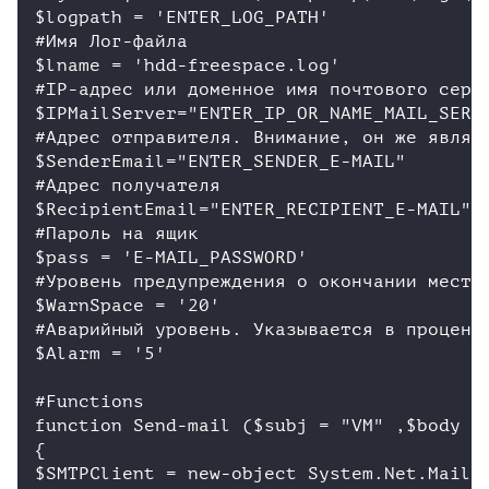
$logpath = 'ENTER_LOG_PATH'

#Имя Лог-файла

$lname = 'hdd-freespace.log'

#IP-адрес или доменное имя почтового серве
$IPMailServer="ENTER_IP_OR_NAME_MAIL_SERVE
#Адрес отправителя. Внимание, он же являет
$SenderEmail="ENTER_SENDER_E-MAIL"

#Адрес получателя

$RecipientEmail="ENTER_RECIPIENT_E-MAIL"

#Пароль на ящик

$pass = 'E-MAIL_PASSWORD'

#Уровень предупреждения о окончании места.
$WarnSpace = '20'

#Аварийный уровень. Указывается в процента
$Alarm = '5'

#Functions

function Send-mail ($subj = "VM" ,$body = 
{

$SMTPClient = new-object System.Net.Mail.S