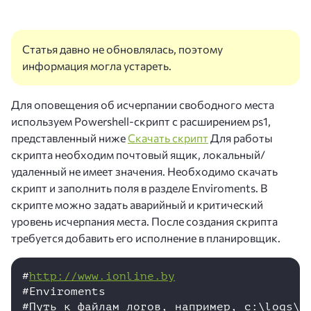
Статья давно не обновлялась, поэтому
информация могла устареть.
Для оповещения об исчерпании свободного места
используем Powershell-скрипт с расширением ps1,
представленный ниже
Скачать скрипт
Для работы
скрипта необходим почтовый ящик, локальный/
удаленный не имеет значения. Необходимо скачать
скрипт и заполнить поля в разделе Enviroments. В
скрипте можно задать аварийный и критический
уровень исчерпания места. После создания скрипта
требуется добавить его исполнение в планировщик.
#
http://www.ionline.by
#Enviroments

#Путь к файлам логов, например, c:\logs\
