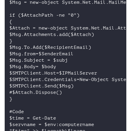
$Msg = new-object System.Net.Mail.MailMess
if ($AttachPath -ne "0")

{

$Attach = new-object System.Net.Mail.Attac
$Msg.Attachments.add($Attach)

}    

$Msg.To.Add($RecipientEmail)

$Msg.from=$SenderEmail

$Msg.Subject = $subj 

$Msg.Body= $body

$SMTPClient.Host=$IPMailServer

$SMTPClient.Credentials=New-Object System.
$SMTPClient.Send($Msg)

#$Attach.Dispose()

} 

#Code

$time = Get-Date

$servname = $env:computername
