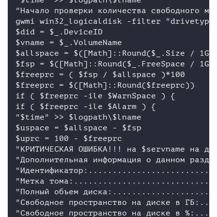
"$time" >> $logpath\$lname

"Начало проверки количества свободного мес
gwmi win32_logicaldisk -filter "drivetype 
$did = $_.DeviceID

$vname = $_.VolumeName

$allspace = $([Math]::Round($_.Size / 1GB)
$fsp = $([Math]::Round($_.FreeSpace / 1GB)
$freeprc = ( $fsp / $allspace )*100

$freeprc = $([Math]::Round($freeprc))

if ( $freeprc -ile $WarnSpace ) {

if ( $freeprc -ile $Alarm ) {

"$time" >> $logpath\$lname

$uspace = $allspace - $fsp

$uprc = 100 - $freeprc

"КРИТИЧЕСКАЯ ОШИБКА!!! на $servname на ди
"Дополнительная информация о данном раздел
"Идентификатор:...........................
"Метка тома:..............................
"Полный объем диска:......................
"Свободное пространство на диске в ГБ:....
"Свободное пространство на диске в %:.....