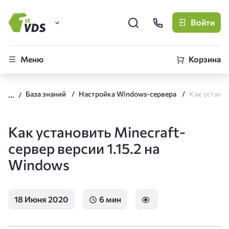
Войти
FirstVDS (вы здесь)
Меню
Корзина
Виртуальные серверы
База знаний
Настройка Windows-сервера
CLO
Облачная платформа
Как установить Minecraft-
сервер версии 1.15.2 на
Windows
18 Июня 2020
6 мин