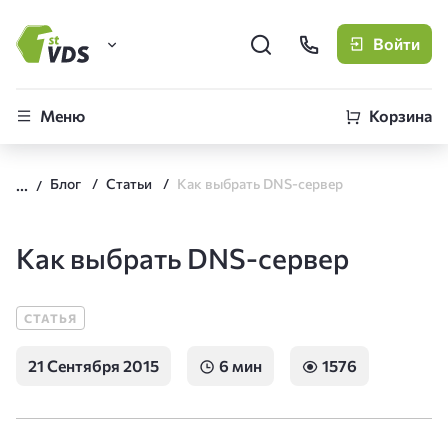
Войти
FirstVDS (вы здесь)
Меню
Корзина
Виртуальные серверы
Блог
Статьи
Как выбрать DNS-сервер
CLO
Облачная платформа
Как выбрать DNS-сервер
СТАТЬЯ
21 Сентября 2015
6 мин
1576