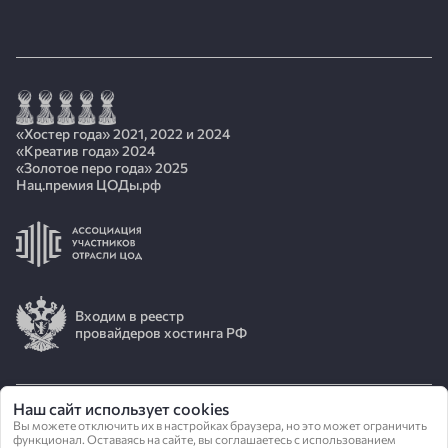
«Хостер года» 2021, 2022 и 2024
«Креатив года» 2024
«Золотое перо года» 2025
Нац.премия ЦОДы.рф
Входим в реестр
провайдеров хостинга РФ
Наш сайт использует cookies
Вы можете отключить их в настройках браузера, но это может ограничить
© 2026 АО «ИОТ»
функционал. Оставаясь на сайте, вы соглашаетесь с использованием