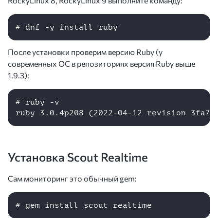
RockyLinux 8, RockyLinux 9 выполните команду:
# dnf -y install ruby
После установки проверим версию Ruby (у
современных ОС в репозиториях версия Ruby выше
1.9.3):
# ruby -v

Установка Scout Realtime
Сам мониторинг это обычный gem:
# gem install scout_realtime 