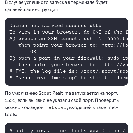
В случае успешного запуска в терминале будет
дальнейшая инструкция:
Daemon has started successfully

To view in your browser, do ONE of the fol
A) create an SSH tunnel: ssh -NL 5555:loc
   then point your browser to: http://loca
   --- OR ---

B) open a port in your firewall: sudo ipt
   then point your browser to: http://your
* FYI, the log file is: /root/.scout/scout
* "scout_realtime stop" to stop the daemo
По умолчанию Scout Realtime запускается на порту
5555, если вы явно не указали свой порт. Проверить
можно командой
, входящей в пакет net-
netstat
tools: