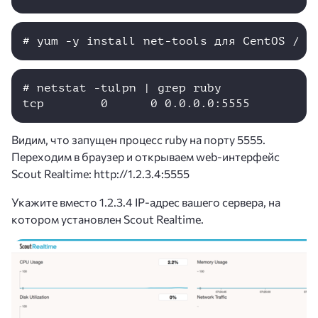
# yum -y install net-tools для CentOS / A
# netstat -tulpn | grep ruby

tcp        0      0 0.0.0.0:5555         
Видим, что запущен процесс ruby на порту 5555.
Переходим в браузер и открываем web-интерфейс
Scout Realtime: http://1.2.3.4:5555
Укажите вместо 1.2.3.4 IP-адрес вашего сервера, на
котором установлен Scout Realtime.