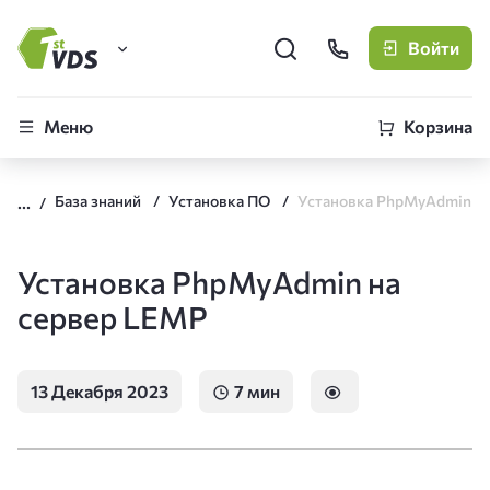
Войти
FirstVDS (вы здесь)
Меню
Корзина
Виртуальные серверы
База знаний
Установка ПО
CLO
Облачная платформа
Установка PhpMyAdmin на
сервер LEMP
13 Декабря 2023
7 мин