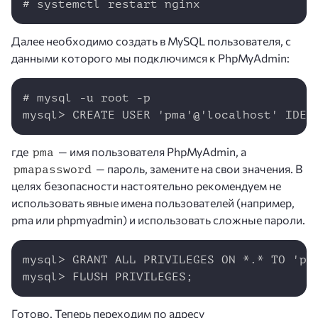
# systemctl restart nginx
Далее необходимо создать в MySQL пользователя, с
данными которого мы подключимся к PhpMyAdmin:
Copy
# mysql -u root -p

mysql> CREATE USER 'pma'@'localhost' IDEN
где
— имя пользователя PhpMyAdmin, а
pma
— пароль, замените на свои значения. В
pmapassword
целях безопасности настоятельно рекомендуем не
использовать явные имена пользователей (например,
pma или phpmyadmin) и использовать сложные пароли.
Copy
mysql> GRANT ALL PRIVILEGES ON *.* TO 'pma
mysql> FLUSH PRIVILEGES;
Готово. Теперь переходим по адресу