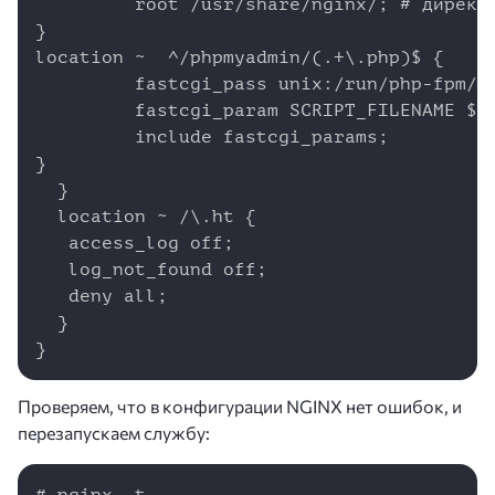
         root /usr/share/nginx/; # директо
}

location ~  ^/phpmyadmin/(.+\.php)$ {

         fastcgi_pass unix:/run/php-fpm/ww
         fastcgi_param SCRIPT_FILENAME $do
         include fastcgi_params;

}

  }

  location ~ /\.ht {

   access_log off;

   log_not_found off;

   deny all;

  }

Проверяем, что в конфигурации NGINX нет ошибок, и
перезапускаем службу:
Copy
# nginx -t
