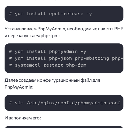
Copy
# yum install epel-release -y
Устанавливаем PhpMyAdmin, необходимые пакеты PHP
и перезапускаем php-fpm:
Copy
# yum install phpmyadmin -y

# yum install php-json php-mbstring php-my
# systemctl restart php-fpm
Далее создаем конфигурационный файл для
PhpMyAdmin:
Copy
# vim /etc/nginx/conf.d/phpmyadmin.conf
И заполняем его: