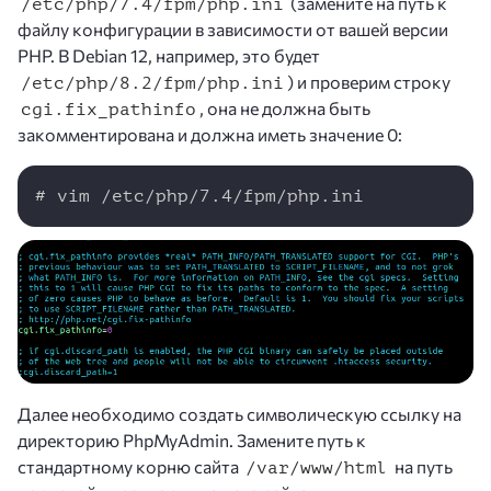
(замените на путь к
/etc/php/7.4/fpm/php.ini
файлу конфигурации в зависимости от вашей версии
PHP. В Debian 12, например, это будет
) и проверим строку
/etc/php/8.2/fpm/php.ini
, она не должна быть
cgi.fix_pathinfo
закомментирована и должна иметь значение 0:
Copy
# vim /etc/php/7.4/fpm/php.ini
Далее необходимо создать символическую ссылку на
директорию PhpMyAdmin. Замените путь к
стандартному корню сайта
на путь
/var/www/html