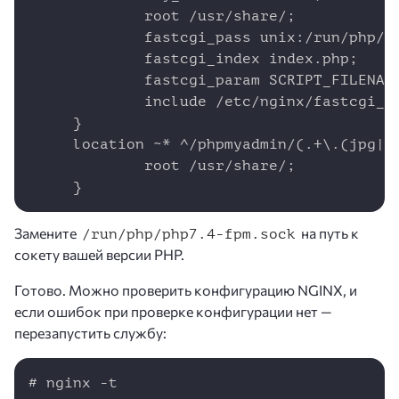
             root /usr/share/;

             fastcgi_pass unix:/run/php/ph
             fastcgi_index index.php;

             fastcgi_param SCRIPT_FILENAME
             include /etc/nginx/fastcgi_pa
     }

     location ~* ^/phpmyadmin/(.+\.(jpg|jp
             root /usr/share/;

     }
Замените
на путь к
/run/php/php7.4-fpm.sock
сокету вашей версии PHP.
Готово. Можно проверить конфигурацию NGINX, и
если ошибок при проверке конфигурации нет —
перезапустить службу:
Copy
# nginx -t
