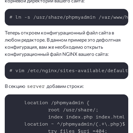
корневой директории вашего сайта:
Copy
# ln -s /usr/share/phpmyadmin /var/www/ht
Теперь откроем конфигурационный файл сайта в
любом редакторе. В данном примере это дефолтная
конфигурация, вам же необходимо открыть
конфигурационный файл NGINX вашего сайта:
Copy
# vim /etc/nginx/sites-available/default
В секцию
добавим строки:
server
Copy
     location /phpmyadmin {

             root /usr/share/;

             index index.php index.html in
     location ~ ^/phpmyadmin/(.+\.php)$ {

             try_files $uri =404;
