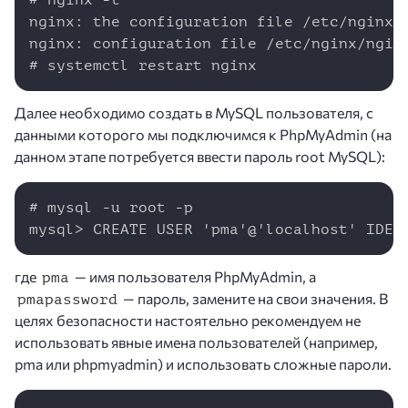
nginx: the configuration file /etc/nginx/n
nginx: configuration file /etc/nginx/nginx
# systemctl restart nginx
Далее необходимо создать в MySQL пользователя, с
данными которого мы подключимся к PhpMyAdmin (на
данном этапе потребуется ввести пароль root MySQL):
Copy
# mysql -u root -p

mysql> CREATE USER 'pma'@'localhost' IDEN
где
— имя пользователя PhpMyAdmin, а
pma
— пароль, замените на свои значения. В
pmapassword
целях безопасности настоятельно рекомендуем не
использовать явные имена пользователей (например,
pma или phpmyadmin) и использовать сложные пароли.
Copy