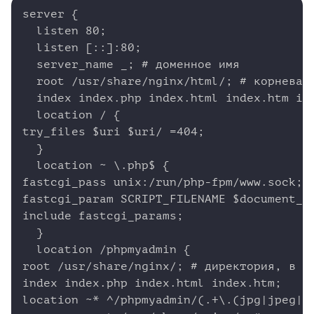
Copy
server {

  listen 80;

  listen [::]:80;

  server_name _; # доменное имя

  root /usr/share/nginx/html/; # корневая 
  index index.php index.html index.htm ind
  location / {

try_files $uri $uri/ =404;

  }

  location ~ \.php$ {

fastcgi_pass unix:/run/php-fpm/www.sock; #
fastcgi_param SCRIPT_FILENAME $document_ro
include fastcgi_params;

  }

  location /phpmyadmin {

root /usr/share/nginx/; # директория, в ко
index index.php index.html index.htm;

location ~* ^/phpmyadmin/(.+\.(jpg|jpeg|gi