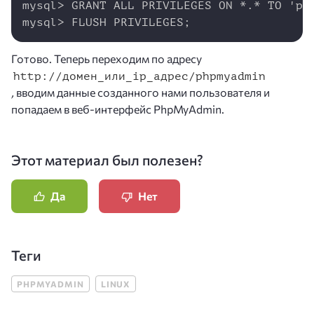
mysql> GRANT ALL PRIVILEGES ON *.* TO 'pma
mysql> FLUSH PRIVILEGES;
Готово. Теперь переходим по адресу
http://домен_или_ip_адрес/phpmyadmin
,
вводим данные созданного нами пользователя и
попадаем в веб-интерфейс PhpMyAdmin.
Этот материал был полезен?
Да
Нет
Теги
PHPMYADMIN
LINUX