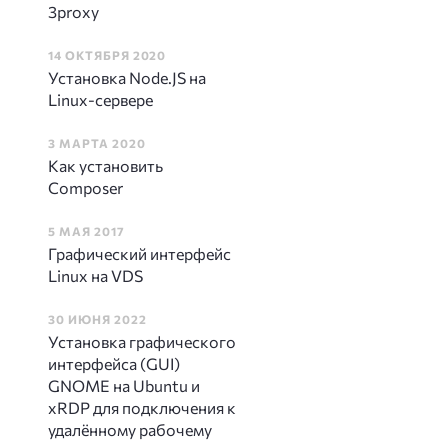
3proxy
14 ОКТЯБРЯ 2020
Установка Node.JS на
Linux-сервере
3 МАРТА 2020
Как установить
Composer
: ia32-libs-multiarch but it is not installab
5 МАЯ 2017
Графический интерфейс
Linux на VDS
30 ИЮНЯ 2022
Установка графического
интерфейса (GUI)
GNOME на Ubuntu и
xRDP для подключения к
удалённому рабочему