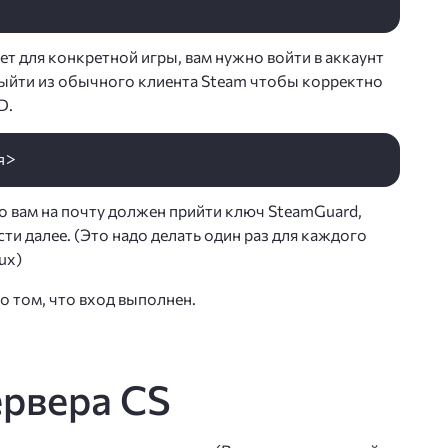
т для конкретной игры, вам нужно войти в аккаунт
ыйти из обычного клиента Steam чтобы корректно
D.
го вам на почту должен прийти ключ SteamGuard,
и далее. (Это надо делать один раз для каждого
ux)
 том, что вход выполнен.
ервера CS