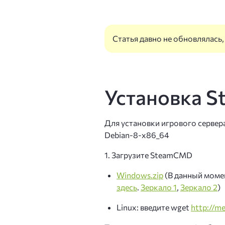
VDS Storage
Кибе
Сервер с большим HDD и
Статья давно не обновлялась
Защи
VDS с GPU
Виртуальный сервер с ви
Защи
Установка 
Лице
VDS в Нидерландах
Виртуальный сервер в Ев
Ispm
Для установки игрового сервер
VDS в Алматы
Debian-8-x86_64
Почт
Виртуальный сервер в Ка
1. Загрузите SteamCMD
DNS-
VDS для Windows
Windows.zip
(В данный момен
Серверы с предустановл
здесь
.
Зеркало 1
,
Зеркало 2
)
Linux: введите wget
http://m