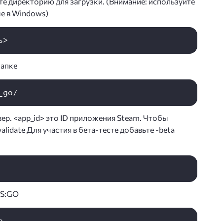
те директорию для загрузки. (Внимание: используйте
ые в Windows)
папке
вер. <app_id> это ID приложения Steam. Чтобы
alidate Для участия в бета-тесте добавьте -beta
CS:GO