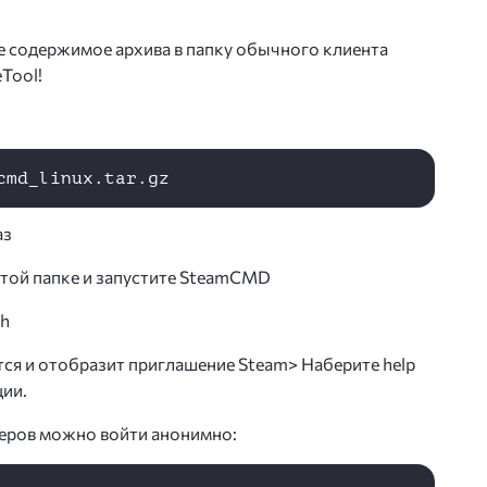
 содержимое архива в папку обычного клиента
Tool!
аз
этой папке и запустите SteamCMD
sh
ся и отобразит приглашение Steam> Наберите help
ии.
веров можно войти анонимно: