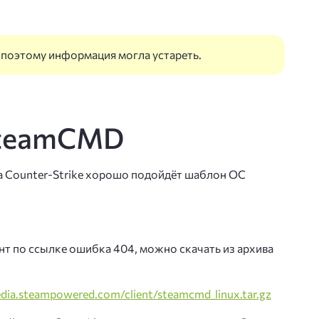
р Бэкап
ли NVMe-накопителем до 5000 Гб
, поэтому информация могла устареть.
та сервера BitNinja
деокартой
та от DDoS
SteamCMD
нзии 1С-Битрикс
ропе
anager
а Counter-Strike хорошо подойдёт шаблон ОС
овый сервис на базе Exchange
захстане
хостинг
т по ссылке ошибка 404, можно скачать из архива
енной ОС Windows 2019 и 2022
edia.steampowered.com/client/steamcmd_linux.tar.gz