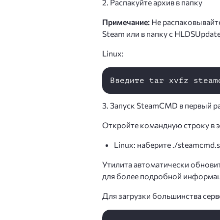
2. Распакуйте архив в папку
Примечание:
Не распаковывайте
Steam или в папку с HLDSUpdate
Linux:
3. Запуск SteamCMD в первый р
Откройте командную строку в 
Linux: наберите ./steamcmd.
Утилита автоматически обновит
для более подробной информац
Для загрузки большинства сер