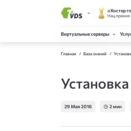
«Хостер г
Нац.премия
FirstVDS (вы здесь)
Виртуальные серверы
Услу
Виртуальные сервер
Готовые серверы
Объе
Главная
База знаний
Установ
CLO
Быстрый запуск сервера 
Облачная платформ
Техн
VDS Форсаж
Реги
Установка 
Собственная конфигурац
SSL-
CPU.Турбо до 5.7 ГГц
Для Битрикс и сложных
Мони
29 Мая 2016
2 мин
Адми
VDS Атлант
Отказоустойчивая инфра
Авто