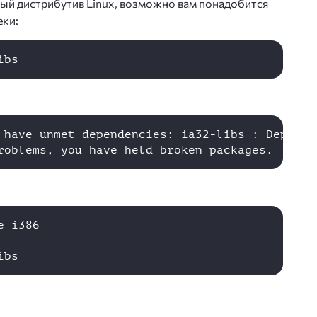
ный дистрибутив Linux, возможно вам понадобится
еки:
 have unmet dependencies: ia32-libs : Depends
 i386
