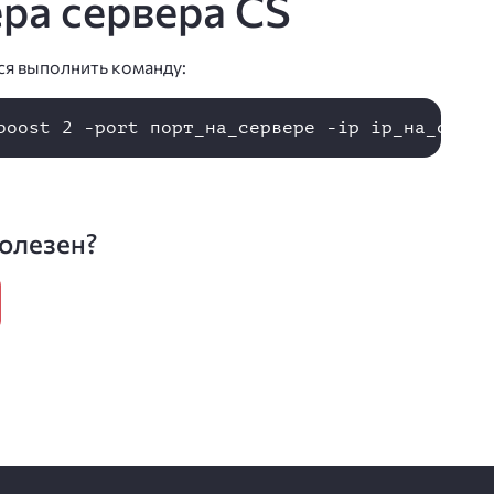
ера сервера CS
тся выполнить команду:
олезен?