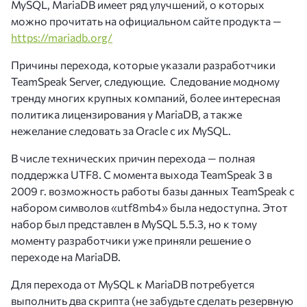
MySQL, MariaDB имеет ряд улучшений, о которых
можно прочитать на официальном сайте продукта
—
https://mariadb.org/
Причины перехода, которые указали разработчики
TeamSpeak Server, следующие. Следование модному
тренду многих крупных компаний, более интересная
политика лицензирования у MariaDB, а также
нежелание следовать за Oracle с их MySQL.
В числе технических причин перехода
—
полная
поддержка UTF8. С момента выхода TeamSpeak 3 в
2009 г. возможность работы базы данных TeamSpeak с
набором символов «utf8mb4» была недоступна. Этот
набор был представлен в MySQL 5.5.3, но к тому
моменту разработчики уже приняли решение о
переходе на MariaDB.
Для перехода от MySQL к MariaDB потребуется
выполнить два скрипта (не забудьте сделать резервную