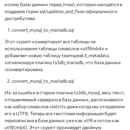
копию базы данных перед этим), которые находятся в
поддиректории sql/updates_and_fixes официального
дистрибутива.
convert_mysql_to_mariadb.sql
Этот скрипт конвертирует все таблицы на
использование таблицы символов «utf8mb4» и
добавляет новую таблицу teamspeak3_metadata,
сигнализируя плагину ts3db_mariadb, что база данных
сконвертирована.
convert_mysql_to_mariadb.sql
Из-за ошибки в старом плагине ts3db_mysql, весь текст,
отправляемый сервером в базу данных, распознавался
как набор символов «latin1» даже когда мы отправляли
его в UTF8. Теперь вся текстовая информация будет
перезаписана в базе данных уже как utf8 и потом как
utf8(mb4). Этот скрипт произведет двойную