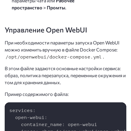
параметры чата или
Рабочее
пространство
>
Промты
.
Управление Open WebUI
При необходимости параметры запуска Open WebUI
можно изменить вручную в файле Docker Compose:
/opt/openwebui/docker-compose.yml.
В этом файле задаются основные настройки сервиса:
образ, политика перезапуска, переменные окружения и
том для хранения данных.
Пример содержимого файла:
Copy
services:

  open-webui:

    container_name: open-webui
