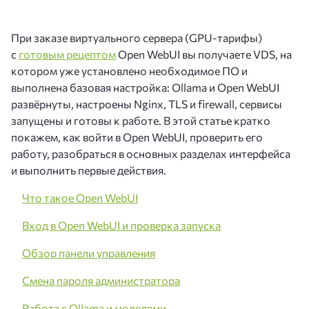
При заказе виртуального сервера (GPU-тарифы)
с
готовым рецептом
Open WebUI вы получаете VDS, на
котором уже установлено необходимое ПО и
выполнена базовая настройка: Ollama и Open WebUI
развёрнуты, настроены Nginx, TLS и firewall, сервисы
запущены и готовы к работе. В этой статье кратко
покажем, как войти в Open WebUI, проверить его
работу, разобраться в основных разделах интерфейса
и выполнить первые действия.
Что такое Open WebUI
Вход в Open WebUI и проверка запуска
Обзор панели управления
Смена пароля администратора
Работа с Ollama и моделями