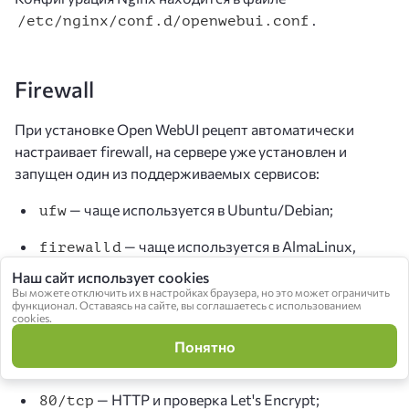
.
/etc/nginx/conf.d/openwebui.conf
Firewall
При установке Open WebUI рецепт автоматически
настраивает firewall, на сервере уже установлен и
запущен один из поддерживаемых сервисов:
— чаще используется в Ubuntu/Debian;
ufw
— чаще используется в AlmaLinux,
firewalld
Rocky Linux и CentOS.
Наш сайт использует cookies
Вы можете отключить их в настройках браузера, но это может ограничить
В правилах файрвола уже разрешён необходимый
функционал. Оставаясь на сайте, вы соглашаетесь с использованием
cookies.
трафик для работы сервера:
Понятно
— доступ по SSH;
22/tcp
— HTTP и проверка Let's Encrypt;
80/tcp