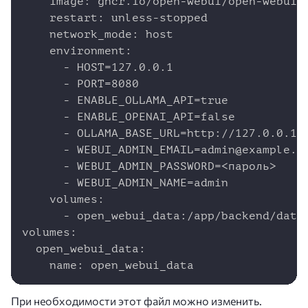
    image: ghcr.io/open-webui/open-webui:m
    restart: unless-stopped

    network_mode: host

    environment:

      - HOST=127.0.0.1

      - PORT=8080

      - ENABLE_OLLAMA_API=true

      - ENABLE_OPENAI_API=false

      - OLLAMA_BASE_URL=http://127.0.0.1:1
      - WEBUI_ADMIN_EMAIL=admin@example.co
      - WEBUI_ADMIN_PASSWORD=<пароль>

      - WEBUI_ADMIN_NAME=admin

    volumes:

      - open_webui_data:/app/backend/data

volumes:

  open_webui_data:

    name: open_webui_data
При необходимости этот файл можно изменить.