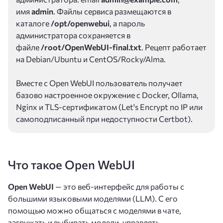
имя
admin
. Файлы сервиса размещаются в
каталоге
/opt/openwebui
, а пароль
администратора сохраняется в
файле
/root/OpenWebUI-final.txt
. Рецепт работает
на Debian/Ubuntu и CentOS/Rocky/Alma.
Вместе с Open WebUI пользователь получает
базово настроенное окружение с Docker, Ollama,
Nginx и TLS-сертификатом (Let's Encrypt по IP или
самоподписанный при недоступности Certbot).
Что такое Open WebUI
Open WebUI
— это веб-интерфейс для работы с
большими языковыми моделями (LLM). С его
помощью можно общаться с моделями в чате,
загружать и выбирать модели, управлять