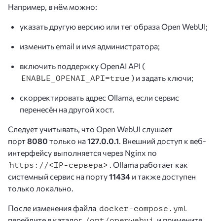
Например, в нём можно:
указать другую версию или тег образа Open WebUI;
изменить email и имя администратора;
включить поддержку OpenAI API (
) и задать ключи;
ENABLE_OPENAI_API=true
скорректировать адрес Ollama, если сервис
перенесён на другой хост.
Следует учитывать, что Open WebUI слушает
порт
8080
только на
127.0.0.1
. Внешний доступ к веб-
интерфейсу выполняется через Nginx по
. Ollama работает как
https://<IP-сервера>
системный сервис на порту
11434
и также доступен
только локально.
После изменения файла
docker-compose.yml
перейдите в каталог
и примените
/opt/openwebui