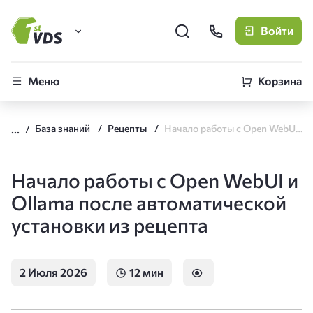
Войти
FirstVDS (вы здесь)
Меню
Корзина
Виртуальные серверы
База знаний
Рецепты
Начало работы с Open WebUI и Ollama после автоматической установки из рецепта
CLO
Облачная платформа
Начало работы с Open WebUI и
Ollama после автоматической
установки из рецепта
2 Июля 2026
12 мин