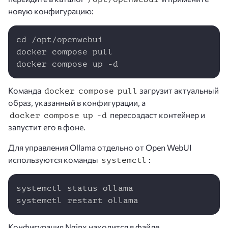
новую конфигурацию:
Copy
cd /opt/openwebui

docker compose pull

docker compose up -d
Команда
загрузит актуальный
docker compose pull
образ, указанный в конфигурации, а
пересоздаст контейнер и
docker compose up -d
запустит его в фоне.
Для управления Ollama отдельно от Open WebUI
используются команды
:
systemctl
Copy
systemctl status ollama

systemctl restart ollama
Конфигурация Nginx находится в файле