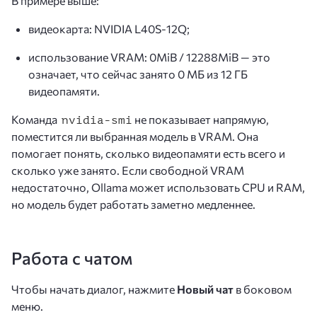
В примере выше:
видеокарта: NVIDIA L40S-12Q;
использование VRAM: 0MiB / 12288MiB — это
означает, что сейчас занято 0 МБ из 12 ГБ
видеопамяти.
Команда
не показывает напрямую,
nvidia-smi
поместится ли выбранная модель в VRAM. Она
помогает понять, сколько видеопамяти есть всего и
сколько уже занято. Если свободной VRAM
недостаточно, Ollama может использовать CPU и RAM,
но модель будет работать заметно медленнее.
Работа с чатом
Чтобы начать диалог, нажмите
Новый чат
в боковом
меню.