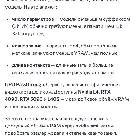
модель. На это влияют:
число параметров
— модели с меньшим суффиксом
(3b, 7b) обычно требуют меньше памяти, чем 13b,
32b и крупнее;
квантование
— варианты с q4, q5 и подобными
метками занимают меньше VRAM, чем полные;
длина контекста
— длинные чаты и большие
вложения дополнительно расходуют память.
GPU Passthrough.
Серверу выделяется физическая
видеокарта целиком. Доступны
Nvidia L4
,
RTX
4090
,
RTX 5090
и
L40S
— у каждой свой объём VRAM
и производительность.
Здесь те же правила: сначала следует оценить
доступный объём VRAM через
nvidia-smi
, затем
подобрать размер модели и степень квантования.